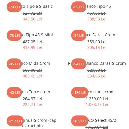
Blanco Tipo 6 S Basic
Blanco Tipo 45
-79 LEI
-69 LEI
527,72 Lei
457,56 Lei
448,56 Lei
388,93 Lei
Blanco Tipo 45 S Mini
Blanco Daras Crom
-73 LEI
-54 LEI
487,05 Lei
359,00 Lei
413,99 Lei
305,15 Lei
Blanco Mida Crom
Robineti Blanco Daras-S Crom
-85 LEI
-94 LEI
569,00 Lei
629,00 Lei
483,65 Lei
534,65 Lei
Blanco Torre crom
Blanco Linus crom
-40 LEI
-186 LEI
264,37 Lei
1.239,00 Lei
224,71 Lei
1.053,15 Lei
Blanco Linus-S crom (cap
BLANCO Select 45/2
-217 LEI
-169 LEI
extractibil)
1.127,64 Lei