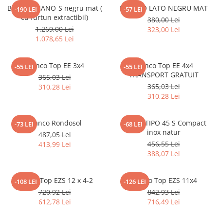
Inductie
BLANCO KANO-S negru mat (
BLANCO LATO NEGRU MAT
-190 LEI
-57 LEI
cu furtun extractibil)
380,00 Lei
Mixte
1.269,00 Lei
323,00 Lei
Plite cu hota integrata
1.078,65 Lei
Blanco Top EE 3x4
Blanco Top EE 4x4
-55 LEI
-55 LEI
TRANSPORT GRATUIT
365,03 Lei
365,03 Lei
310,28 Lei
310,28 Lei
Blanco Rondosol
Blanco TIPO 45 S Compact
-73 LEI
-68 LEI
inox natur
487,05 Lei
456,55 Lei
413,99 Lei
388,07 Lei
Blanco Top EZS 12 x 4-2
Blanco Top EZS 11x4
-108 LEI
-126 LEI
720,92 Lei
842,93 Lei
612,78 Lei
716,49 Lei