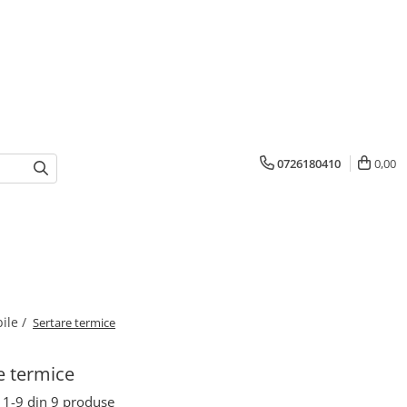
0726180410
0,00
ile /
Sertare termice
e termice
1-
9
din
9
produse