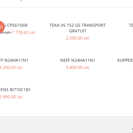
EG CPS615NR
TEKA VS 152 GS TRANSPORT
T
EI
GRATUIT
00 Lei
7.778,60 Lei
2.500,00 Lei
FF N24HA11N1
NEFF N24HA11N1
KUPPER
3.200,00 Lei
3.400,00 Lei
MENS BI710C1B1
2.990,00 Lei