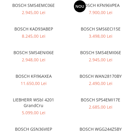
superioara
Cuptoare cu microunde
Pachete chiuvete si baterii
BOSCH SMS4EMC06E
BOSCH KFN96VPEA
NOU
Masini de spalat rufe cu uscator
Hote
2.945,00 Lei
7.900,00 Lei
Masini de spalat rufe slim
Cu montare pe perete
(adancime 40-47 cm)
Hote cu montare in blat
BOSCH KAD93ABEP
BOSCH SMS6ECI15E
Uscatoare de rufe
Hote cu montare pe colt
8.245,00 Lei
3.498,00 Lei
Vitrine frigorifice si minibaruri
Hote rustice
Hote tip insula
BOSCH SMS4ENI06E
BOSCH SMS4EMI06E
Incorporate
2.948,00 Lei
2.945,00 Lei
Integrate in tavan
Masini de spalat vase
BOSCH KFI96AXEA
BOSCH WAN28170BY
Complet incorporabile
11.650,00 Lei
2.490,00 Lei
Partial incorporabile
Plite
LIEBHERR WSbl 4201
BOSCH SPS4EMI17E
GrandCru
2.685,00 Lei
Ceramica
5.099,00 Lei
Domino( seturi modulare)
Electrice
BOSCH GSN36VIEP
BOSCH WGG244Z5BY
Gaz