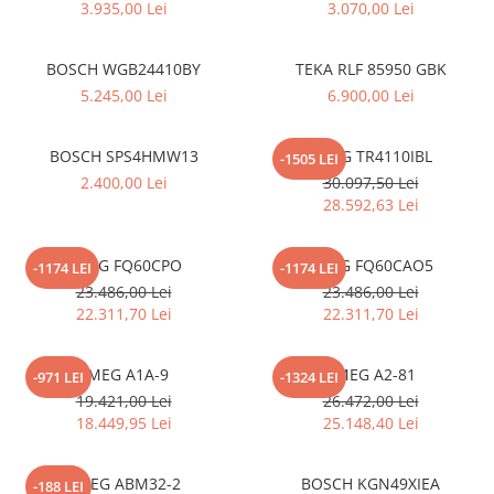
3.935,00 Lei
3.070,00 Lei
Inductie
Mixte
BOSCH WGB24410BY
TEKA RLF 85950 GBK
Plite cu hota integrata
5.245,00 Lei
6.900,00 Lei
BOSCH SPS4HMW13
SMEG TR4110IBL
-1505 LEI
2.400,00 Lei
30.097,50 Lei
28.592,63 Lei
SMEG FQ60CPO
SMEG FQ60CAO5
-1174 LEI
-1174 LEI
23.486,00 Lei
23.486,00 Lei
22.311,70 Lei
22.311,70 Lei
SMEG A1A-9
SMEG A2-81
-971 LEI
-1324 LEI
19.421,00 Lei
26.472,00 Lei
18.449,95 Lei
25.148,40 Lei
SMEG ABM32-2
BOSCH KGN49XIEA
-188 LEI