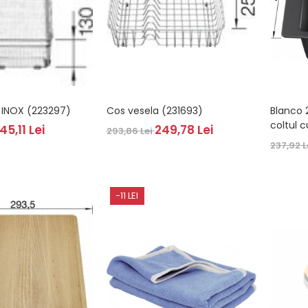
 INOX (223297)
Cos vesela (231693)
Blanco 
coltul c
45,11 Lei
249,78 Lei
293,86 Lei
237,92 L
-11 LEI