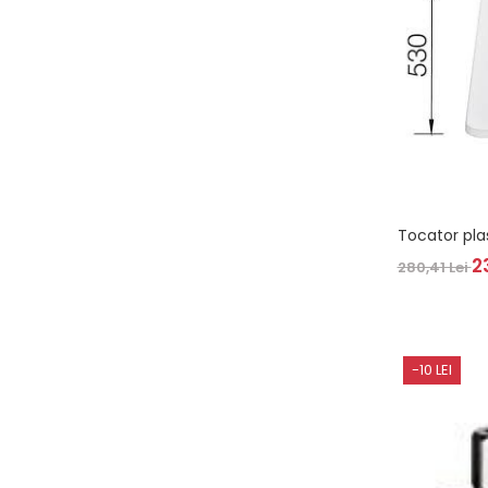
Tocator pl
2
280,41 Lei
-10 LEI