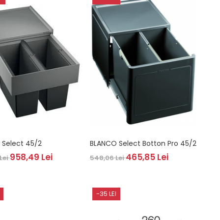
BLANCO Select 45/2
BLANCO Select Botton Pro 45/2
958,49 Lei
465,85 Lei
 Lei
548,06 Lei
-35 LEI