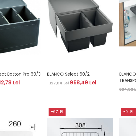
CO Select Botton Pro 60/3
BLANCO Select 60/2
BLANCO Select Singo
TRANSP
12,78 Lei
958,49 Lei
1.127,64 Lei
334,53 
-67 LEI
-9 LEI