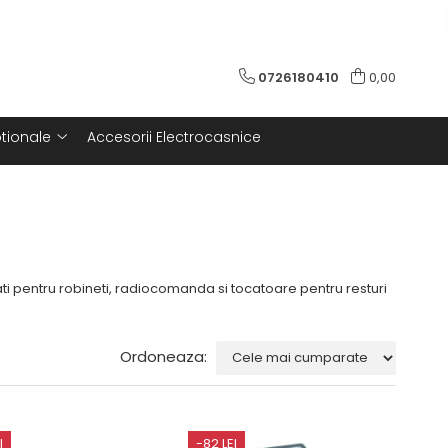
0726180410
0,00
tionale
Accesorii Electrocasnice
ati pentru robineti, radiocomanda si tocatoare pentru resturi
Ordoneaza:
I
-82 LEI