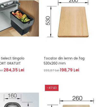
lo
Tocator din lemn de fag
ORT GRATUIT
530x260 mm
284,35 Lei
198,79 Lei
Lei
233,87 Lei
-47 LEI