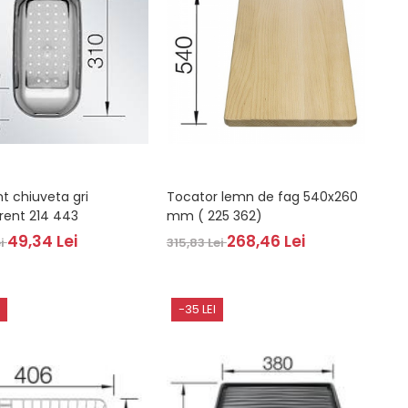
nt chiuveta gri
Tocator lemn de fag 540x260
rent 214 443
mm ( 225 362)
49,34 Lei
268,46 Lei
ei
315,83 Lei
-35 LEI