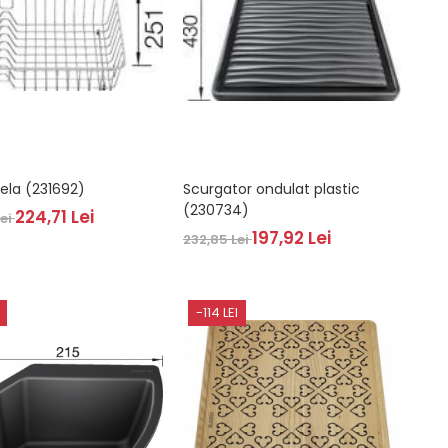
ela (231692)
Scurgator ondulat plastic
(230734)
224,71 Lei
Lei
197,92 Lei
232,85 Lei
-114 LEI