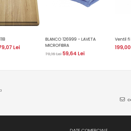
118
BLANCO 126999 - LAVETA
Ventil f
MICROFIBRA
79,07 Lei
199,00
59,64 Lei
70,16 Lei
a
co
DATE COMERCIALE