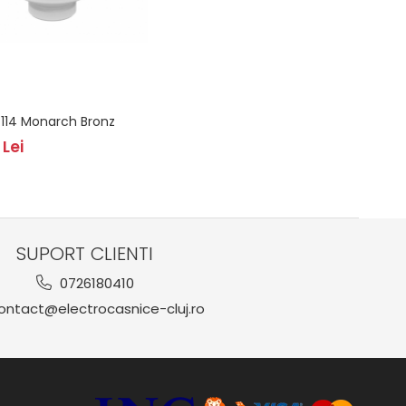
i 114 Monarch Bronz
 Lei
SUPORT CLIENTI
0726180410
ntact@electrocasnice-cluj.ro