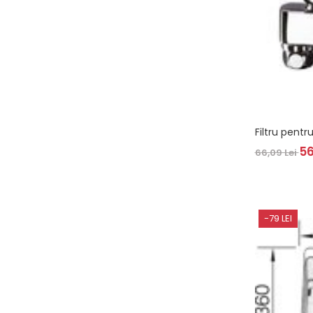
Filtru pentr
56
66,09 Lei
-79 LEI