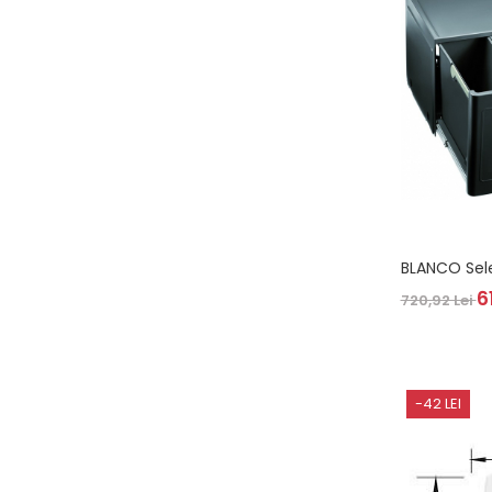
Domino( seturi modulare)
Electrice
Gaz
Inductie
Mixte
Plite cu hota integrata
BLAN
6
720,92 Lei
-42 LEI