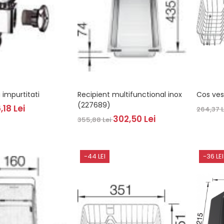
u impurtitati
Recipient multifunctional inox
Cos ves
(227689)
,18 Lei
264,37 
302,50 Lei
355,88 Lei
-44 LEI
-36 LEI