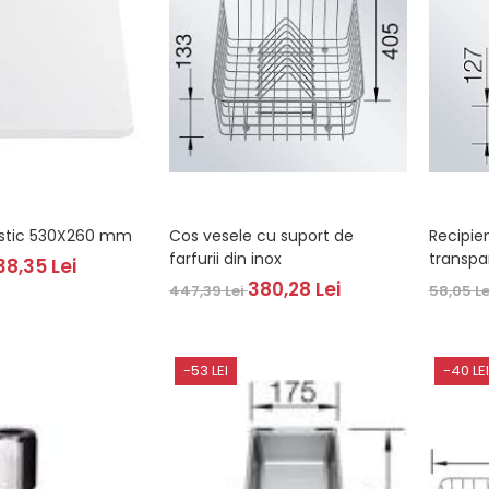
astic 530X260 mm
Cos vesele cu suport de
Recipie
farfurii din inox
transpa
38,35 Lei
380,28 Lei
447,39 Lei
58,05 L
-53 LEI
-40 LEI