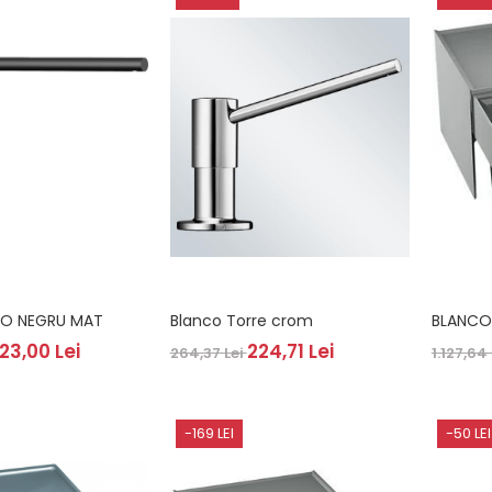
TO NEGRU MAT
Blanco Torre crom
23,00 Lei
224,71 Lei
264,37 Lei
1.127,64
-169 LEI
-50 LEI