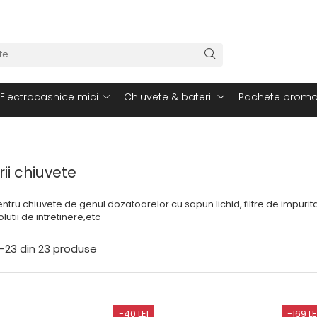
Electrocasnice mici
Chiuvete & baterii
Pachete promo
ii chiuvete
ntru chiuvete de genul dozatoarelor cu sapun lichid, filtre de impurit
utii de intretinere,etc
-
23
din
23
produse
-40 LEI
-169 LE