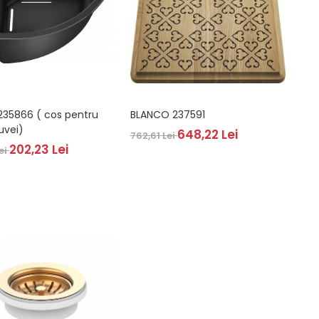
235866 ( cos pentru
BLANCO 237591
uvei)
648,22 Lei
762,61 Lei
202,23 Lei
ei