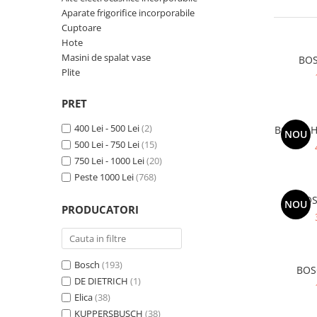
superioara
Cuptoare cu microunde
Pachete chiuvete si baterii
Aparate frigorifice incorporabile
Masini de spalat rufe cu uscator
Hote
Cuptoare
Masini de spalat rufe slim
Hote
Cu montare pe perete
(adancime 40-47 cm)
Masini de spalat vase
BOS
Hote cu montare in blat
Uscatoare de rufe
Plite
Hote cu montare pe colt
Vitrine frigorifice si minibaruri
Hote rustice
PRET
Hote tip insula
400 Lei - 500 Lei
(2)
BOSCH HB
NOU
Incorporate
500 Lei - 750 Lei
(15)
Integrate in tavan
750 Lei - 1000 Lei
(20)
Masini de spalat vase
Peste 1000 Lei
(768)
Complet incorporabile
BOS
NOU
PRODUCATORI
Partial incorporabile
Plite
Ceramica
Bosch
(193)
BOS
Domino( seturi modulare)
DE DIETRICH
(1)
Electrice
Elica
(38)
Gaz
KUPPERSBUSCH
(38)