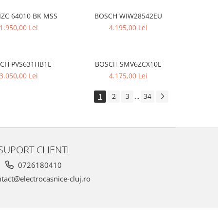
IZC 64010 BK MSS
BOSCH WIW28542EU
1.950,00 Lei
4.195,00 Lei
CH PVS631HB1E
BOSCH SMV6ZCX10E
3.050,00 Lei
4.175,00 Lei
1
2
3
34
...
SUPORT CLIENTI
0726180410
tact@electrocasnice-cluj.ro