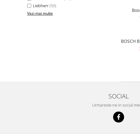
Inductie
Liebherr
(50)
Bos
Mixte
Vezi mai multe
Plite cu hota integrata
BOSCH BF
SOCIAL
Urmareste-ne in social me