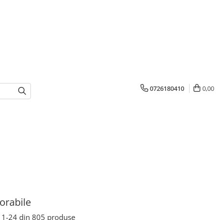
0726180410
0,00
orabile
1-
24
din
805
produse