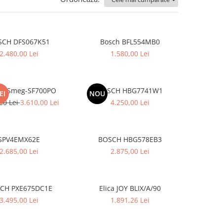
SCH DFS067K51
Bosch BFL554MB0
2.480,00 Lei
1.580,00 Lei
or-Smeg-SF700PO
BOSCH HBG7741W1
EI
NOU
00 Lei
3.610,00 Lei
4.250,00 Lei
SPV4EMX62E
BOSCH HBG578EB3
2.685,00 Lei
2.875,00 Lei
CH PXE675DC1E
Elica JOY BLIX/A/90
3.495,00 Lei
1.891,26 Lei