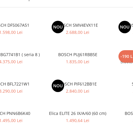
CH DFS067A51
BOSCH SMV4EVX11E
BO
NOU
NOU
1.598,00 Lei
2.688,00 Lei
G7741B1 ( seria 8 )
BOSCH PUJ61RBB5E
Cupt
-190 L
4.375,00 Lei
1.835,00 Lei
3.800,
CH BFL7221W1
BOSCH PIF612BB1E
NOU
3.290,00 Lei
2.840,00 Lei
CH PNN6B6K40
Elica ELITE 26 IX/A/60 (60 cm)
BOS
1.495,00 Lei
1.490,64 Lei