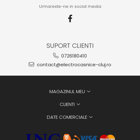
Domino( seturi modulare)
Urmareste-ne in social media
Electrice
Gaz
Inductie
Mixte
SUPORT CLIENTI
Plite cu hota integrata
0726180410
contact@electrocasnice-cluj.ro
MAGAZINUL MEU
CLIENTI
DATE COMERCIALE