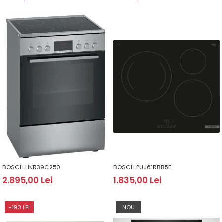
BOSCH HKR39C250
BOSCH PUJ61RBB5E
2.895,00 Lei
1.835,00 Lei
-190 LEI
NOU