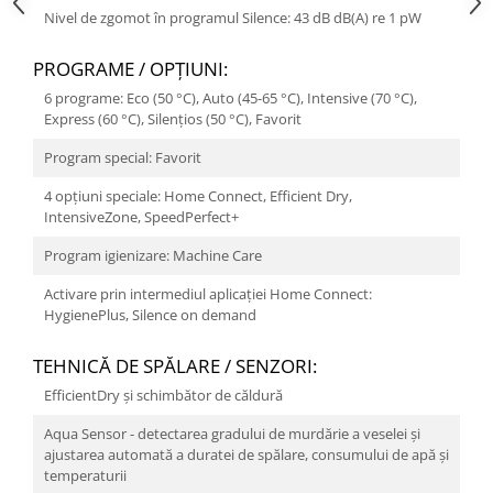
Nivel de zgomot în programul Silence: 43 dB dB(A) re 1 pW
PROGRAME / OPŢIUNI:
6 programe: Eco (50 °C), Auto (45-65 °C), Intensive (70 °C),
Express (60 °C), Silențios (50 °C), Favorit
Program special: Favorit
4 opțiuni speciale: Home Connect, Efficient Dry,
IntensiveZone, SpeedPerfect+
Program igienizare: Machine Care
Activare prin intermediul aplicației Home Connect:
HygienePlus, Silence on demand
TEHNICĂ DE SPĂLARE / SENZORI:
EfficientDry și schimbător de căldură
Aqua Sensor - detectarea gradului de murdărie a veselei şi
ajustarea automată a duratei de spălare, consumului de apă şi
temperaturii