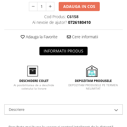
ADAUGA IN COS
Cod Produs:
C6158
Ai nevoie de ajutor?
0726180410
Adauga la Favorite
Cere informatii
INFORMATII PRODUS
DEPOZITAM PRODUSELE
DESCHIDERE COLET
DEPOZITAM PRODUSELE PE TERMEN
Ai posibilitatea de a deschide
NELIMITAT
coletului la livrare
Descriere