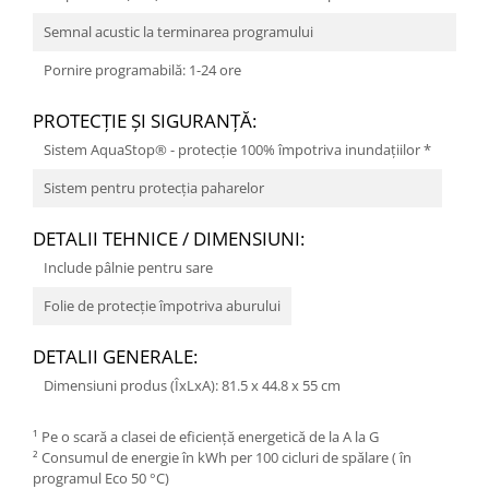
Semnal acustic la terminarea programului
Pornire programabilă: 1-24 ore
PROTECŢIE ŞI SIGURANŢĂ:
Sistem AquaStop® - protecție 100% împotriva inundațiilor *
Sistem pentru protecţia paharelor
DETALII TEHNICE / DIMENSIUNI:
Include pâlnie pentru sare
Folie de protecție împotriva aburului
DETALII GENERALE:
Dimensiuni produs (ÎxLxA): 81.5 x 44.8 x 55 cm
¹ Pe o scară a clasei de eficiență energetică de la A la G
² Consumul de energie în kWh per 100 cicluri de spălare ( în
programul Eco 50 °C)