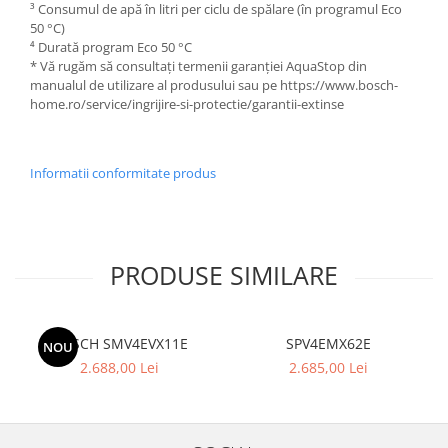
³ Consumul de apă în litri per ciclu de spălare (în programul Eco
50 °C)
⁴ Durată program Eco 50 °C
* Vă rugăm să consultați termenii garanției AquaStop din
manualul de utilizare al produsului sau pe https://www.bosch-
home.ro/service/ingrijire-si-protectie/garantii-extinse
Informatii conformitate produs
PRODUSE SIMILARE
BOSCH SMV4EVX11E
SPV4EMX62E
NOU
2.688,00 Lei
2.685,00 Lei