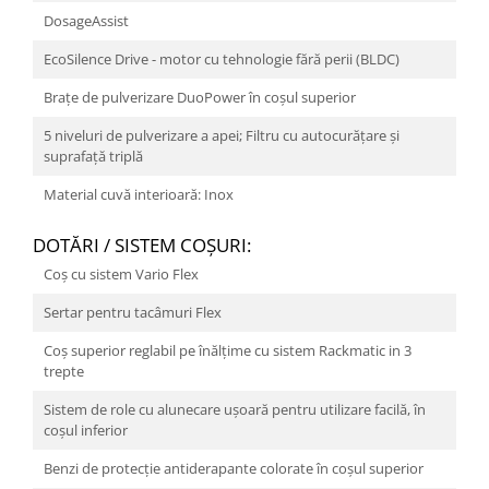
DosageAssist
EcoSilence Drive - motor cu tehnologie fără perii (BLDC)
Braţe de pulverizare DuoPower în coşul superior
5 niveluri de pulverizare a apei; Filtru cu autocurăţare şi
suprafaţă triplă
Material cuvă interioară: Inox
DOTĂRI / SISTEM COŞURI:
Coș cu sistem Vario Flex
Sertar pentru tacâmuri Flex
Coș superior reglabil pe înălţime cu sistem Rackmatic in 3
trepte
Sistem de role cu alunecare ușoară pentru utilizare facilă, în
coșul inferior
Benzi de protecție antiderapante colorate în coșul superior