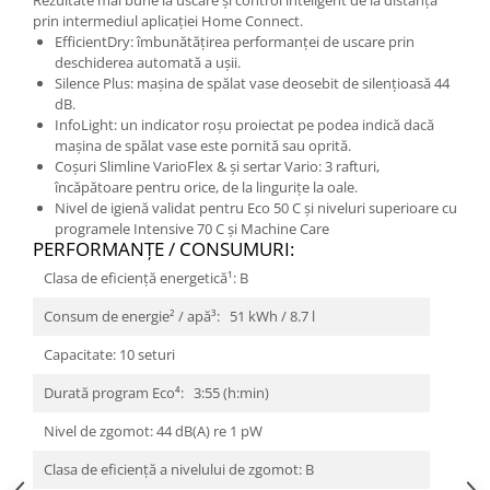
Rezultate mai bune la uscare și control inteligent de la distanță
prin intermediul aplicației Home Connect.
EfficientDry: îmbunătățirea performanței de uscare prin
deschiderea automată a ușii.
Silence Plus: mașina de spălat vase deosebit de silențioasă 44
dB.
InfoLight: un indicator roșu proiectat pe podea indică dacă
mașina de spălat vase este pornită sau oprită.
Coșuri Slimline VarioFlex & și sertar Vario: 3 rafturi,
încăpătoare pentru orice, de la lingurițe la oale.
Nivel de igienă validat pentru Eco 50 C și niveluri superioare cu
programele Intensive 70 C și Machine Care
PERFORMANŢE / CONSUMURI:
Clasa de eficienţă energetică¹: B
Consum de energie² / apă³: 51 kWh / 8.7 l
Capacitate: 10 seturi
Durată program Eco⁴: 3:55 (h:min)
Nivel de zgomot: 44 dB(A) re 1 pW
Clasa de eficiență a nivelului de zgomot: B