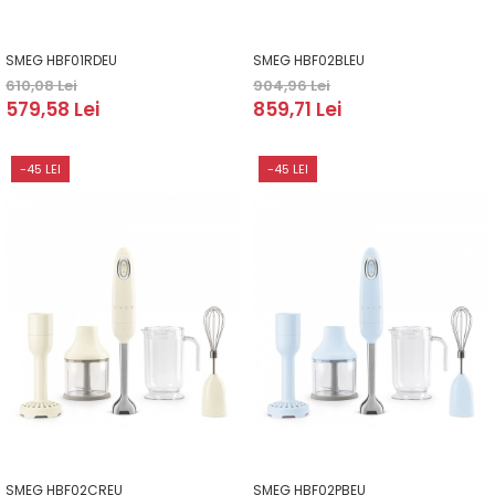
SMEG HBF01RDEU
SMEG HBF02BLEU
610,08 Lei
904,96 Lei
579,58 Lei
859,71 Lei
-45 LEI
-45 LEI
SMEG HBF02CREU
SMEG HBF02PBEU