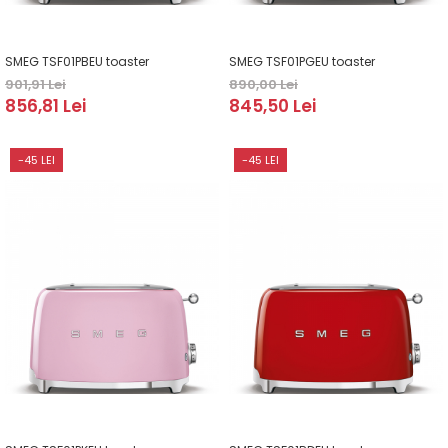
Domino( seturi modulare)
Electrice
SMEG TSF01PBEU toaster
SMEG TSF01PGEU toaster
Gaz
901,91 Lei
890,00 Lei
Inductie
856,81 Lei
845,50 Lei
Mixte
Plite cu hota integrata
-45 LEI
-45 LEI