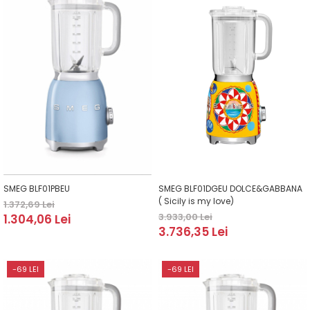
SMEG BLF01PBEU
SMEG BLF01DGEU DOLCE&GABBANA
( Sicily is my love)
1.372,69 Lei
3.933,00 Lei
1.304,06 Lei
3.736,35 Lei
-69 LEI
-69 LEI