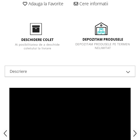
Adauga la Favorite
Cere informatii
Inductie
Mixte
Plite cu hota integrata
DEPOZITAM PRODUSELE
DESCHIDERE COLET
DEPOZITAM PRODUSELE PE TERMEN
Ai posibilitatea de a deschide
NELIMITAT
coletului la livrare
Descriere