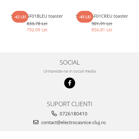
SMEG TSF01BLEU toaster
SMEG TSF01CREU toaster
-42 LEI
-45 LEI
833,78 Lei
901,91 Lei
792,09 Lei
856,81 Lei
SOCIAL
Urmareste-ne in social media
SUPORT CLIENTI
0726180410
contact@electrocasnice-cluj.ro