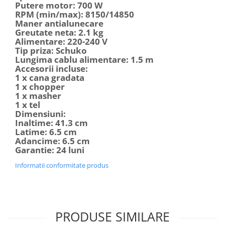
Putere motor: 700 W
RPM (min/max): 8150/14850
Maner antialunecare
Greutate neta: 2.1 kg
Alimentare: 220-240 V
Tip priza: Schuko
Lungima cablu alimentare: 1.5 m
Accesorii incluse:
1 x cana gradata
1 x chopper
1 x masher
1 x tel
Dimensiuni:
Inaltime: 41.3 cm
Latime: 6.5 cm
Adancime: 6.5 cm
Garantie: 24 luni
Informatii conformitate produs
PRODUSE SIMILARE