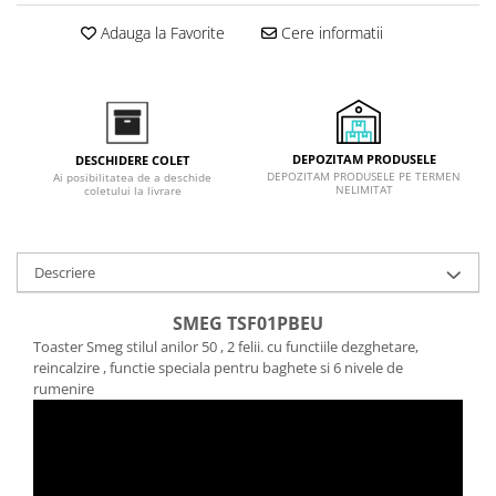
Inductie
Adauga la Favorite
Cere informatii
Mixte
Plite cu hota integrata
DEPOZITAM PRODUSELE
DESCHIDERE COLET
DEPOZITAM PRODUSELE PE TERMEN
Ai posibilitatea de a deschide
NELIMITAT
coletului la livrare
Descriere
SMEG TSF01PBEU
Toaster Smeg stilul anilor 50 , 2 felii. cu functiile dezghetare,
reincalzire , functie speciala pentru baghete si 6 nivele de
rumenire