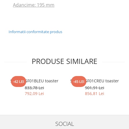
Adancime: 195 mm
Informatii conformitate produs
PRODUSE SIMILARE
SMEG TSF01BLEU toaster
SMEG TSF01CREU toaster
-42 LEI
-45 LEI
833,78 Lei
901,91 Lei
792,09 Lei
856,81 Lei
SOCIAL