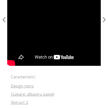
Caracteristici:
Design retro
Culoare: albastru pastel
Slot-uri: 2