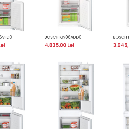
6VFD0
BOSCH KIN86ADD0
BOSCH 
ei
4.835,00 Lei
3.945,