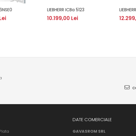
6NSE0
LIEBHERR ICBa 5123
LIEBHERR
Lei
10.199,00 Lei
12.299
a
co
DATE COMERCIALE
Plata
GAVASROM SRL