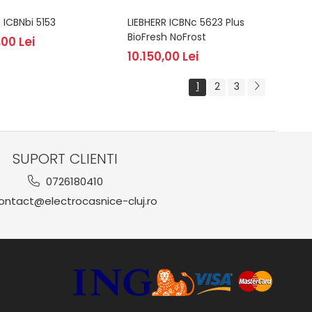
 ICBNbi 5153
LIEBHERR ICBNc 5623 Plus
BioFresh NoFrost
,00 Lei
10.150,00 Lei
1
2
3
SUPORT CLIENTI
0726180410
ntact@electrocasnice-cluj.ro