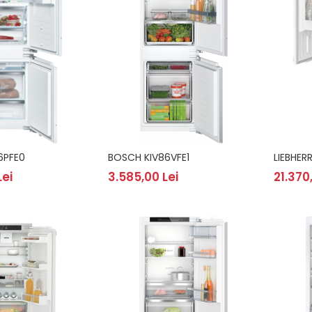
6PFE0
BOSCH KIV86VFE1
LIEBHER
Lei
3.585,00 Lei
21.370