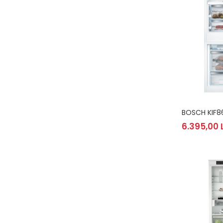
Domino( seturi modulare)
Electrice
Gaz
Inductie
Mixte
Plite cu hota integrata
BOSCH KIF8
6.395,00 