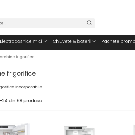
Electrocasnice mici
Chiuvete & baterii
Pachete promo
ombine frigorifice
 frigorifice
gorifice incorporabile
-
24
din
58
produse