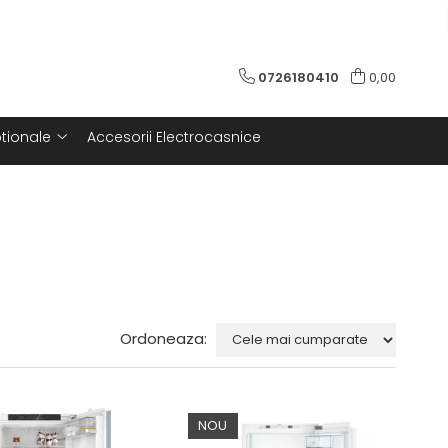
0726180410
0,00
tionale
Accesorii Electrocasnice
Ordoneaza:
NOU