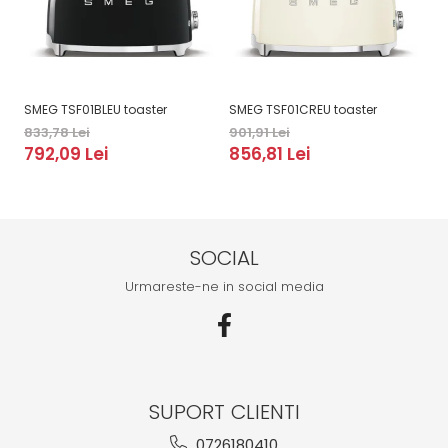
SMEG TSF01BLEU toaster
SMEG TSF01CREU toaster
SM
833,78 Lei
901,91 Lei
90
792,09 Lei
856,81 Lei
8
SOCIAL
Urmareste-ne in social media
SUPORT CLIENTI
0726180410