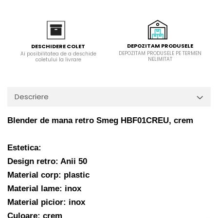
Domino( seturi modulare)
Electrice
Gaz
Inductie
DEPOZITAM PRODUSELE
DESCHIDERE COLET
DEPOZITAM PRODUSELE PE TERMEN
Ai posibilitatea de a deschide
Mixte
NELIMITAT
coletului la livrare
Plite cu hota integrata
Descriere
Blender de mana retro Smeg HBF01CREU, crem
Estetica:
Design retro: Anii 50
Material corp: plastic
Material lame: inox
Material picior: inox
Culoare: crem