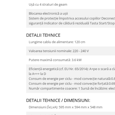
Uşă cu 4 straturi de geam
Blocarea electronică a uşii
Sistem de protecţie împotriva accesului copiilor Decone
siguranţă Indicator de căldură reziduală Tasta Start/St
DETALII TEHNICE
Lungime cablu de alimentare: 120 cm
Valoarea tensiunii nominale: 220 - 240 V
Putere maximă consumată: 3.6 kW
Eficiență energetică (cf. EU Nr. 65/2014): A+pe o scară a c
la A+++ la D
Consum de energie per ciclu - mod convecție naturală:0
Consum de energie per ciclu - mod convecție forțată:0.6
Număr compartimente coacere: 1 Sursă de încălzire: elect
DETALII TEHNICE / DIMENSIUNI:
Dimensiuni (ÎxLxA): 595 mm x 594 mm x 548 mm