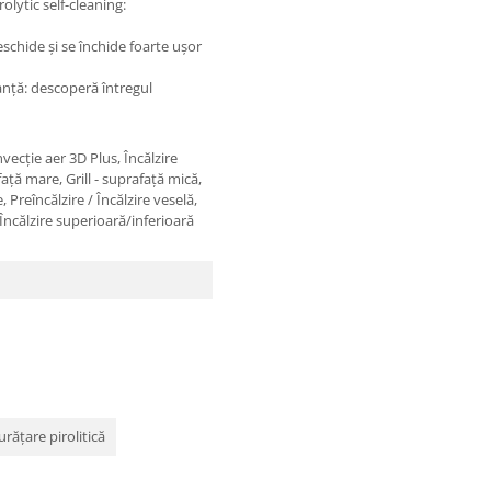
olytic self-cleaning:
eschide și se închide foarte ușor
anță: descoperă întregul
vecţie aer 3D Plus, Încălzire
faţă mare, Grill - suprafaţă mică,
 Preîncălzire / Încălzire veselă,
 Încălzire superioară/inferioară
rățare pirolitică