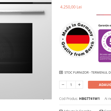
4.250,00 Lei
STOC FURNIZOR - TERMENUL DE
ADAUG
Cod Produs:
HBG7741W1
Ai n