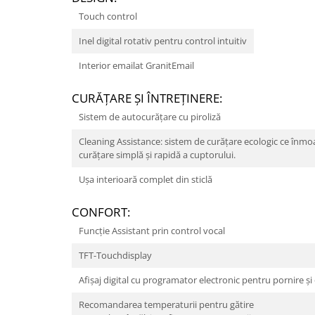
Touch control
Inel digital rotativ pentru control intuitiv
Interior emailat GranitEmail
CURĂŢARE ŞI ÎNTREŢINERE:
Sistem de autocurăţare cu piroliză
Cleaning Assistance: sistem de curățare ecologic ce înmoa
curățare simplă și rapidă a cuptorului.
Uşa interioară complet din sticlă
CONFORT:
Funcție Assistant prin control vocal
TFT-Touchdisplay
Afişaj digital cu programator electronic pentru pornire ş
Recomandarea temperaturii pentru gătire