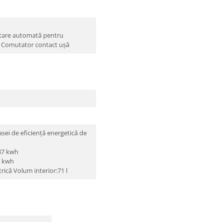
ctare automată pentru
op Comutator contact uşă
lasei de eficiență energetică de
.87 kwh
9 kwh
rică Volum interior:71 l