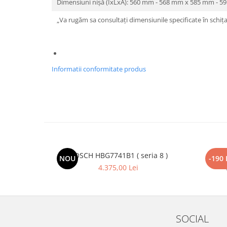
Dimensiuni nișă (ÎxLxA): 560 mm - 568 mm x 585 mm - 
„Va rugăm sa consultați dimensiunile specificate în schița
Informatii conformitate produs
BOSCH HBG7741B1 ( seria 8 )
NOU
-190 
4.375,00 Lei
SOCIAL