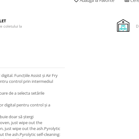
Adauga la Favorite
Cere 
LET
e coletului la
D
gital. Funcțiile Assist și Air Fry
ntru control prin intermediul
oare de a selecta setările
r digital pentru control și a
buie doar să ștergi
 oven, just wipe out the
n, just wipe out the ash.Pyrolytic
ut the ash.Pyrolytic self-cleaning: