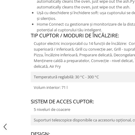
automatically cleans the oven, just wipe out the ash.Pyr
automatically cleans the oven, just wipe out the ash.
Ușă cu deschidere și închidere soft: ușa cuptorului se d
și silențios.
Home Connect cu gestionare și monitorizare de la dist
potențial al cuptorului tău inteligent.
TIP CUPTOR / MODURI DE ÎNCĂLZIRE:
Cuptor electric incorporabil cu 14 funcții de ȋncălzire: Con
superioară / inferioară, Grill cu convecţie aer, Grill - supra
Pizza, Încălzire inferioară, Preparare delicată, Decongelare,
Menţinere caldă a preparatelor, Convecție - nivel delicat,
delicată, Air Fry
Temperatură reglabilă: 30 °C - 300 °C
Volum interior: 71 l
SISTEM DE ACCES CUPTOR:
5 niveluri de coacere
Suporturi telescopice disponibile ca accesoriu opțional, cu
DESIGN: