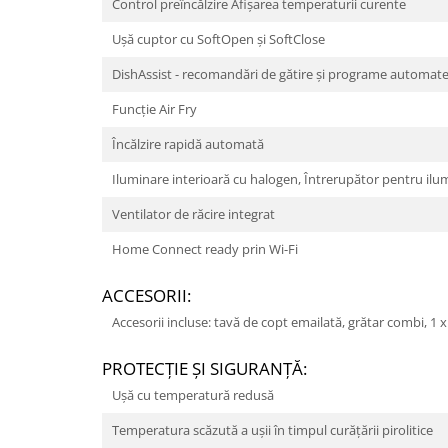
Control preîncălzire Afişarea temperaturii curente
Ușă cuptor cu SoftOpen și SoftClose
DishAssist - recomandări de gătire și programe automat
Funcție Air Fry
Încălzire rapidă automată
Iluminare interioară cu halogen, Întrerupător pentru ilu
Ventilator de răcire integrat
Home Connect ready prin Wi-Fi
ACCESORII:
Accesorii incluse: tavă de copt emailată, grătar combi, 1 
PROTECŢIE ŞI SIGURANŢĂ:
Uşă cu temperatură redusă
Temperatura scăzută a ușii în timpul curățării pirolitice