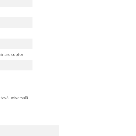
e
minare cuptor
x tavă universală