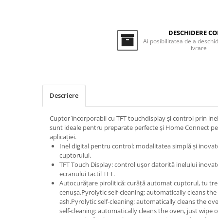
Inductie
Mixte
DESCHIDERE CO
Plite cu hota integrata
Ai posibilitatea de a deschid
livrare
Descriere
Cuptor încorporabil cu TFT touchdisplay și control prin inel di
sunt ideale pentru preparate perfecte și Home Connect pe
aplicației.
Inel digital pentru control: modalitatea simplă și inovat
cuptorului.
TFT Touch Display: control ușor datorită inelului inovato
ecranului tactil TFT.
Autocurățare pirolitică: curăță automat cuptorul, tu tre
cenușa.Pyrolytic self-cleaning: automatically cleans the
ash.Pyrolytic self-cleaning: automatically cleans the ove
self-cleaning: automatically cleans the oven, just wipe o