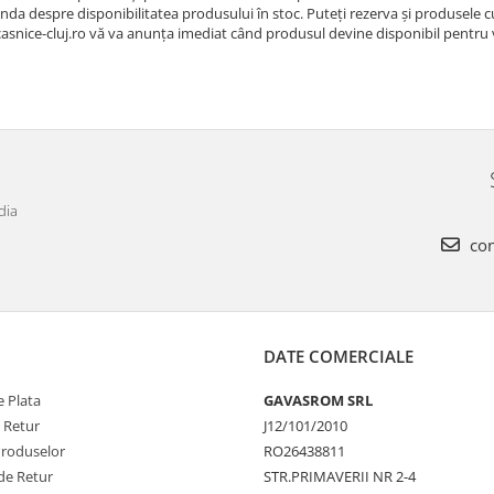
nda despre disponibilitatea produsului în stoc. Puteţi rezerva şi produsele
casnice-cluj.ro vă va anunţa imediat când produsul devine disponibil pentru
dia
con
DATE COMERCIALE
 Plata
GAVASROM SRL
e Retur
J12/101/2010
Produselor
RO26438811
de Retur
STR.PRIMAVERII NR 2-4