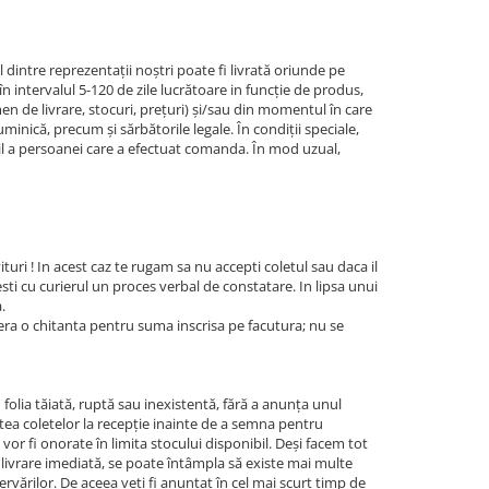
dintre reprezentaţii noştri poate fi livrată oriunde pe
 intervalul 5-120 de zile lucrătoare in funcţie de produs,
en de livrare, stocuri, preţuri) şi/sau din momentul în care
uminică, precum şi sărbătorile legale. În condiţii speciale,
l a persoanei care a efectuat comanda. În mod uzual,
turi ! In acest caz te rugam sa nu accepti coletul sau daca il
esti cu curierul un proces verbal de constatare. In lipsa unui
.
bera o chitanta pentru suma inscrisa pe facutura; nu se
 folia tăiată, ruptă sau inexistentă, fără a anunţa unul
tatea coletelor la recepţie inainte de a semna pentru
or fi onorate în limita stocului disponibil. Deşi facem tot
u livrare imediată, se poate întâmpla să existe mai multe
rvărilor. De aceea veţi fi anunţat în cel mai scurt timp de