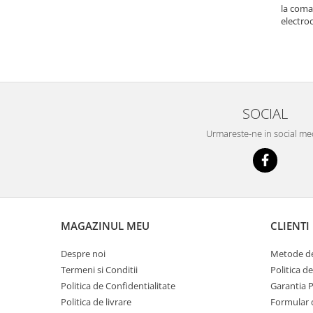
la coma
Inductie
electro
Mixte
Plite cu hota integrata
SOCIAL
Urmareste-ne in social me
MAGAZINUL MEU
CLIENTI
Despre noi
Metode de
Termeni si Conditii
Politica d
Politica de Confidentialitate
Garantia 
Politica de livrare
Formular 