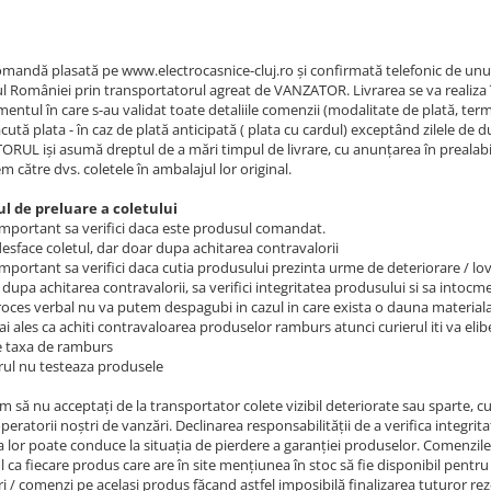
omandă plasată pe www.electrocasnice-cluj.ro şi confirmată telefonic de unul 
ul României prin transportatorul agreat de VANZATOR. Livrarea se va realiza în
entul în care s-au validat toate detaliile comenzii (modalitate de plată, term
acută plata - în caz de plată anticipată ( plata cu cardul) exceptând zilele de d
RUL işi asumă dreptul de a mări timpul de livrare, cu anunţarea în prealabi
 către dvs. coletele în ambalajul lor original.
l de preluare a coletului
 important sa verifici daca este produsul comandat.
desface coletul, dar doar dupa achitarea contravalorii
important sa verifici daca cutia produsului prezinta urme de deteriorare / lovi
 dupa achitarea contravalorii, sa verifici integritatea produsului si sa intocm
roces verbal nu va putem despagubi in cazul in care exista o dauna materiala
ai ales ca achiti contravaloarea produselor ramburs atunci curierul iti va eli
 taxa de ramburs
erul nu testeaza produsele
 să nu acceptaţi de la transportator colete vizibil deteriorate sau sparte, cu
peratorii noştri de vanzări. Declinarea responsabilităţii de a verifica integri
 lor poate conduce la situaţia de pierdere a garanţiei produselor. Comenzile v
l ca fiecare produs care are în site menţiunea în stoc să fie disponibil pentr
i / comenzi pe acelaşi produs făcand astfel imposibilă finalizarea tuturor reze