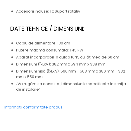
Accesorii incluse: 1 x Suport rotativ
DATE TEHNICE / DIMENSIUNI:
Cablu de alimentare: 130 cm
Putere maximă consumată: 1.45 kW
Aparat încorporabil în dulap turn, cu lăţimea de 60 cm
Dimensiuni (ÎxLxA): 382 mm x 594 mm x 388 mm
Dimensiuni nișă (ÎxLxA): 560 mm - 568 mm x 380 mm - 382
mm x 550 mm
„Va rugăm sa consultați dimensiunile specificate în schița
de instalare”
Informatii conformitate produs