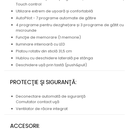
Touch control
Utilizare extrem de ușoară și confortabilă
AutoPilot - 7 programe automate de gătire
4 programe pentru dezghețare și 3 programe de gătit cu
microunde
Funcţie de memorare (1 memorie)
Iluminare interioară cu LED
Platou rotativ din sticlă 31,5 cm
Hublou cu deschidere laterală pe stânga
Deschidere ușă prin tastă (push&pull)
PROTECŢIE ŞI SIGURANŢĂ:
Deconectare automată de siguranţă
Comutator contact uşă
Ventilator de răcire integrat
ACCESORII: