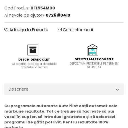
Domino( seturi modulare)
Cod Produs:
BFL554MB0
Electrice
Ai nevoie de ajutor?
0726180410
Gaz
Inductie
Adauga la Favorite
Cere informatii
Mixte
Plite cu hota integrata
DEPOZITAM PRODUSELE
DESCHIDERE COLET
DEPOZITAM PRODUSELE PE TERMEN
Ai posibilitatea de a deschide
NELIMITAT
coletului la livrare
Descriere
Cu programele automate AutoPilot obții automat cele
mai bune rezultate. Tot ce trebuie să faci este să pui
vasul în cuptor, să introduci greutatea și să selectezi
programul de gătit potrivit. Pentru rezultate 100%
perfecte