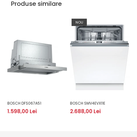
Produse similare
NOU
BOSCH DFS067A51
BOSCH SMV4EVX11E
B
1.598,00 Lei
2.688,00 Lei
2