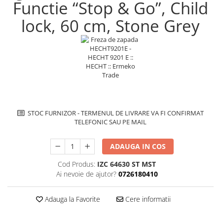
Functie “Stop & Go”, Child
Inductie
lock, 60 cm, Stone Grey
Mixte
Plite cu hota integrata
STOC FURNIZOR - TERMENUL DE LIVRARE VA FI CONFIRMAT
TELEFONIC SAU PE MAIL
ADAUGA IN COS
Cod Produs:
IZC 64630 ST MST
Ai nevoie de ajutor?
0726180410
Adauga la Favorite
Cere informatii