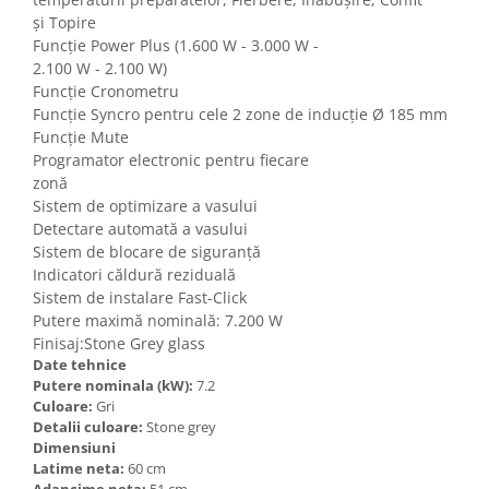
şi Topire
Funcţie Power Plus (1.600 W - 3.000 W -
2.100 W - 2.100 W)
Funcţie Cronometru
Funcţie Syncro pentru cele 2 zone de inducţie Ø 185 mm
Funcţie Mute
Programator electronic pentru fiecare
zonă
Sistem de optimizare a vasului
Detectare automată a vasului
Sistem de blocare de siguranţă
Indicatori căldură reziduală
Sistem de instalare Fast-Click
Putere maximă nominală: 7.200 W
Finisaj:Stone Grey glass
Date tehnice
Putere nominala (kW):
7.2
Culoare:
Gri
Detalii culoare:
Stone grey
Dimensiuni
Latime neta:
60 cm
Adancime neta:
51 cm