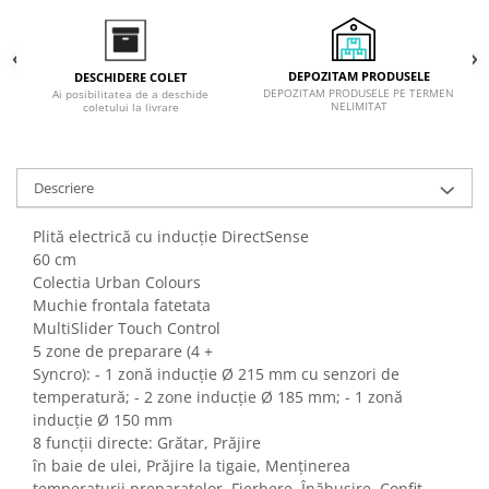
DEPOZITAM PRODUSELE
DESCHIDERE COLET
DEPOZITAM PRODUSELE PE TERMEN
Ai posibilitatea de a deschide
NELIMITAT
coletului la livrare
Descriere
Plită electrică cu inducţie DirectSense
60 cm
Colectia Urban Colours
Muchie frontala fatetata
MultiSlider Touch Control
5 zone de preparare (4 +
Syncro): - 1 zonă inducţie Ø 215 mm cu senzori de
temperatură; - 2 zone inducţie Ø 185 mm; - 1 zonă
inducţie Ø 150 mm
8 funcţii directe: Grătar, Prăjire
în baie de ulei, Prăjire la tigaie, Menţinerea
temperaturii preparatelor, Fierbere, Înăbuşire, Confit