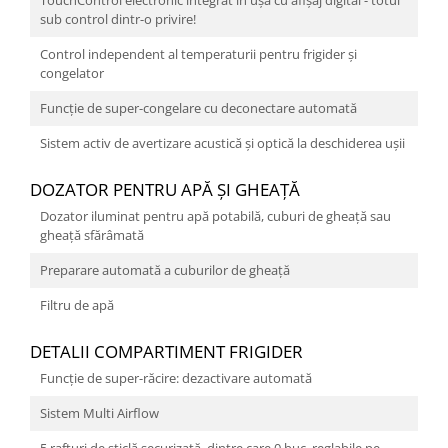
TouchControl electronic integrat în uşă cu afişaj digital - totul
sub control dintr-o privire!
Control independent al temperaturii pentru frigider și
congelator
Funcţie de super-congelare cu deconectare automată
Sistem activ de avertizare acustică şi optică la deschiderea uşii
DOZATOR PENTRU APĂ ȘI GHEAȚĂ
Dozator iluminat pentru apă potabilă, cuburi de gheaţă sau
gheaţă sfărâmată
Preparare automată a cuburilor de gheaţă
Filtru de apă
DETALII COMPARTIMENT FRIGIDER
Funcţie de super-răcire: dezactivare automată
Sistem Multi Airflow