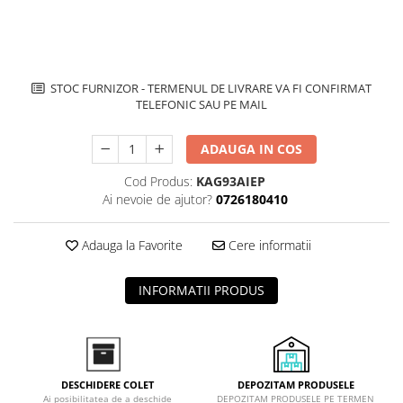
Inductie
Mixte
Plite cu hota integrata
STOC FURNIZOR - TERMENUL DE LIVRARE VA FI CONFIRMAT
TELEFONIC SAU PE MAIL
ADAUGA IN COS
Cod Produs:
KAG93AIEP
Ai nevoie de ajutor?
0726180410
Adauga la Favorite
Cere informatii
INFORMATII PRODUS
DEPOZITAM PRODUSELE
DESCHIDERE COLET
DEPOZITAM PRODUSELE PE TERMEN
Ai posibilitatea de a deschide