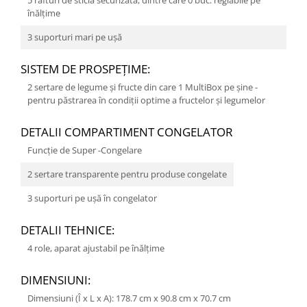
5 rafturi de sticlă securizată, dintre care 0 buc. reglabile pe
înălţime
3 suporturi mari pe uşă
SISTEM DE PROSPEŢIME:
2 sertare de legume şi fructe din care 1 MultiBox pe șine -
pentru păstrarea în condiții optime a fructelor și legumelor
DETALII COMPARTIMENT CONGELATOR
Funcție de Super -Congelare
2 sertare transparente pentru produse congelate
3 suporturi pe ușă în congelator
DETALII TEHNICE:
4 role, aparat ajustabil pe înălţime
DIMENSIUNI:
Dimensiuni (Î x L x A): 178.7 cm x 90.8 cm x 70.7 cm