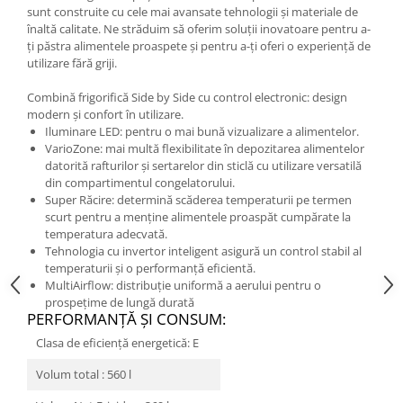
sunt construite cu cele mai avansate tehnologii și materiale de
înaltă calitate. Ne străduim să oferim soluții inovatoare pentru a-
ți păstra alimentele proaspete și pentru a-ți oferi o experiență de
utilizare fără griji.
Combină frigorifică Side by Side cu control electronic: design
modern și confort în utilizare.
Iluminare LED: pentru o mai bună vizualizare a alimentelor.
VarioZone: mai multă flexibilitate în depozitarea alimentelor
datorită rafturilor și sertarelor din sticlă cu utilizare versatilă
din compartimentul congelatorului.
Super Răcire: determină scăderea temperaturii pe termen
scurt pentru a menţine alimentele proaspăt cumpărate la
temperatura adecvată.
Tehnologia cu invertor inteligent asigură un control stabil al
temperaturii și o performanță eficientă.
MultiAirflow: distribuție uniformă a aerului pentru o
prospețime de lungă durată
PERFORMANŢĂ ŞI CONSUM:
Clasa de eficiență energetică: E
Volum total : 560 l