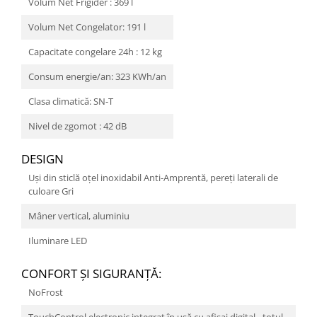
Volum Net Frigider : 369 l
Volum Net Congelator: 191 l
Capacitate congelare 24h : 12 kg
Consum energie/an: 323 KWh/an
Clasa climatică: SN-T
Nivel de zgomot : 42 dB
DESIGN
Uși din sticlă oțel inoxidabil Anti-Amprentă, pereți laterali de
culoare Gri
Mâner vertical, aluminiu
Iluminare LED
CONFORT ŞI SIGURANŢĂ:
NoFrost