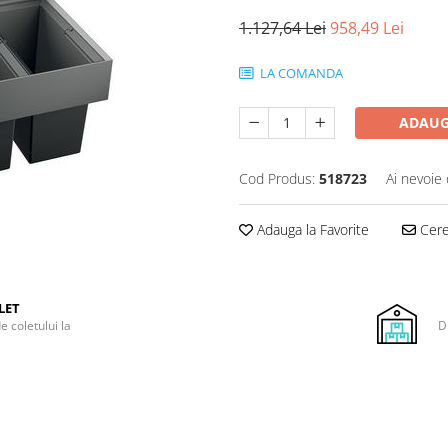
1.127,64 Lei
958,49 Lei
LA COMANDA
ADAUG
Cod Produs:
518723
Ai nevoie 
Adauga la Favorite
Cere 
LET
e coletului la
D