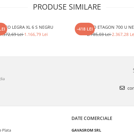
PRODUSE SIMILARE
ANCO LEGRA XL 6 S NEGRU
BLANCO ETAGON 700 U N
LEI
-418 LEI
1.372,69 Lei
1.166,79 Lei
2.785,03 Lei
2.367,28 Le
dia
con
DATE COMERCIALE
 Plata
GAVASROM SRL