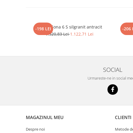
Blanco Sona 6 S silgranit antracit
BL
-198 LEI
-206 
1.320,83 Lei
1.122,71 Lei
SOCIAL
Urmareste-ne in social me
MAGAZINUL MEU
CLIENTI
Despre noi
Metode de