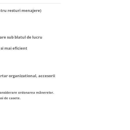
tru resturi menajere)
are sub blatul de lucru
 si mai eficient
ertar organizational, accesorii
în considerare ordonarea mânerelor.
si de casete.