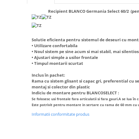
Inductie
Recipient BLANCO Germania Select 60/2 (pen
Mixte
Plite cu hota integrata
Solutie eficienta pentru sistemul de deseuri cu mont
• Utilizare confortabila
• Noul sistem pe sine acum si mai stabil, mai silentios
• Ajustari simple a usilor frontale
• Timpul montarii scurtat
Inclus în pachet:
Rama cu sistem glisant si capac gri, preferential cu s
montaj si colector din plastic
Indiciu de montare pentru BLANCOSELECT :
Se folosesc usi frontale fara articulatii si fara gauri.A se lua 
Este potrivit pentru montare in sertare cu rama de 60 mm cu u
Informatii conformitate produs