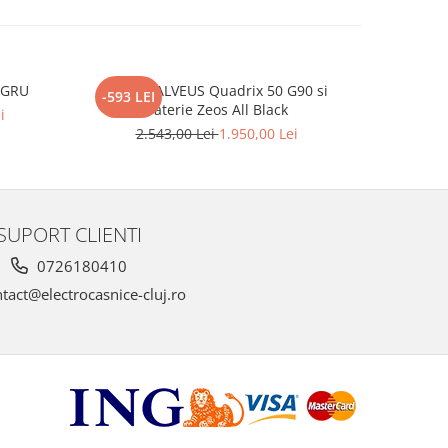
EGRU
Pachet ALVEUS Quadrix 50 G90 si
BLANCO C
-593 LEI
-363 LEI
baterie Zeos All Black
i
2.543,00 Lei
1.950,00 Lei
2.
SUPORT CLIENTI
0726180410
tact@electrocasnice-cluj.ro