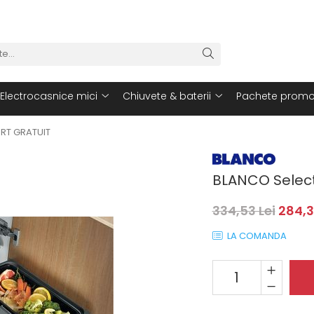
Electrocasnice mici
Chiuvete & baterii
Pachete promo
RT GRATUIT
BLANCO Select
334,53 Lei
284,3
LA COMANDA