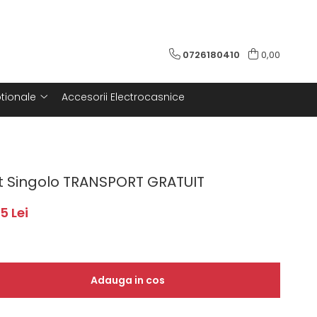
0726180410
0,00
tionale
Accesorii Electrocasnice
 Singolo TRANSPORT GRATUIT
5 Lei
Adauga in cos