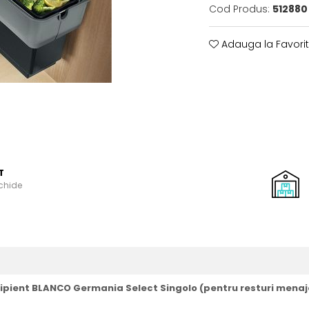
Cod Produs:
512880
Adauga la Favori
T
schide
ipient BLANCO Germania Select Singolo (pentru resturi menaj