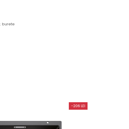
. burete
-206 LEI