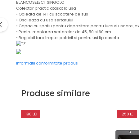
BLANCOSELECT SINGOLO
Domino( seturi modulare)
Colector practic atasat la usa
Electrice
• Galeata de 14 l cu scoatere de sus
• Oscileaza cu usa sertarului
Gaz
• Capac cu spatiu pentru depozitare pentru lucruri usoare, ex
Inductie
• Pentru montarea sertarelor de 45, 50 si 60 cm
Mixte
• Reglabil fara trepte: potrivit si pentru usi tip caseta
Plite cu hota integrata
Informatii conformitate produs
Produse similare
-198 LEI
-250 LEI