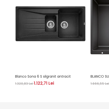
Blanco Sona 6 S silgranit antracit
BLANCO SU
1.122,71 Lei
1.320,83 Lei
1.666,55 Le