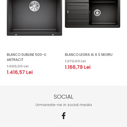
BLANCO SUBLINE 500-U
BLANCO LEGRA XL 6 S NEGRU
B
ANTRACIT
1.372,69 Lei
2.
1.666,55 Lei
1.166,79 Lei
2
1.416,57 Lei
SOCIAL
Urmareste-ne in social media