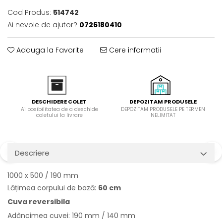
Domino( seturi modulare)
Cod Produs:
514742
Electrice
Ai nevoie de ajutor?
0726180410
Gaz
Inductie
Adauga la Favorite
Cere informatii
Mixte
Plite cu hota integrata
DEPOZITAM PRODUSELE
DESCHIDERE COLET
DEPOZITAM PRODUSELE PE TERMEN
Ai posibilitatea de a deschide
NELIMITAT
coletului la livrare
Descriere
1000 x 500 / 190 mm
Lățimea corpului de bază:
60 cm
Cuva reversibila
Adâncimea cuvei: 190 mm / 140 mm