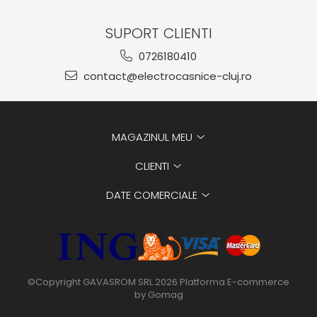
SUPORT CLIENTI
0726180410
contact@electrocasnice-cluj.ro
MAGAZINUL MEU
CLIENTI
DATE COMERCIALE
©Copyright GAVASROM SRL 2026
Platforma E-commerce
by Gomag