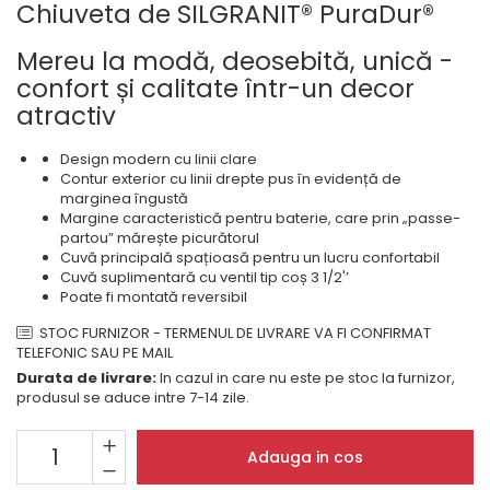
Masini de spalat rufe cu
minibaruri incorporabile
Pachete chiuvete si baterii
Chiuveta de SILGRANIT® PuraDur®
incarcare superioara
Cuptoare
Masini de spalat rufe cu uscator
Mereu la modă, deosebită, unică -
Cuptoare
Masini de spalat rufe slim
confort și calitate într-un decor
Cuptoare cu microunde
(adancime 40-47 cm)
atractiv
Hote
Uscatoare de rufe
Cu montare pe perete
Vitrine frigorifice si minibaruri
Design modern cu linii clare
Contur exterior cu linii drepte pus în evidență de
Hote cu montare in blat
marginea îngustă
Hote cu montare pe colt
Margine caracteristică pentru baterie, care prin „passe-
partou” mărește picurătorul
Hote rustice
Cuvă principală spațioasă pentru un lucru confortabil
Hote tip insula
Cuvă suplimentară cu ventil tip coș 3 1/2'’
Poate fi montată reversibil
Incorporate
Integrate in tavan
STOC FURNIZOR - TERMENUL DE LIVRARE VA FI CONFIRMAT
TELEFONIC SAU PE MAIL
Masini de spalat vase
Durata de livrare:
In cazul in care nu este pe stoc la furnizor,
Complet incorporabile
produsul se aduce intre 7-14 zile.
Partial incorporabile
Plite
Adauga in cos
Ceramica