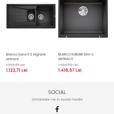
Blanco Sona 6 S silgranit
BLANCO SUBLINE 500-U
BL
antracit
ANTRACIT
1.
1.320,83 Lei
1.666,55 Lei
1
1.122,71 Lei
1.416,57 Lei
SOCIAL
Urmareste-ne in social media