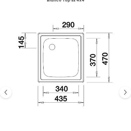
Blanco Top EE 4x4
Domino( seturi modulare)
Electrice
Gaz
Inductie
Mixte
Plite cu hota integrata