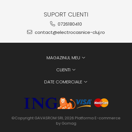
SUPORT CLIENTI
0726180410
contact@electrocasnice-cluj.ro
MAGAZINUL MEU
CLIENTI
DATE COMERCIALE
©Copyright GAVASROM SRL 2026
Platforma E-commerce
by Gomag