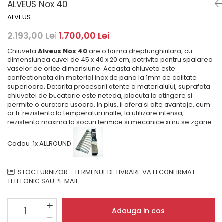
Masini de spalat rufe cu
minibaruri incorporabile
ALVEUS Nox 40
Pachete chiuvete si baterii
incarcare superioara
Cuptoare
ALVEUS
Masini de spalat rufe cu uscator
Cuptoare
2.193,00 Lei
1.700,00 Lei
Masini de spalat rufe slim
Cuptoare cu microunde
(adancime 40-47 cm)
Chiuveta
Alveus Nox 40
are o forma dreptunghiulara, cu
Hote
Uscatoare de rufe
dimensiunea cuvei de 45 x 40 x 20 cm, potrivita pentru spalarea
vaselor de orice dimensiune. Aceasta chiuveta este
Cu montare pe perete
Vitrine frigorifice si minibaruri
confectionata din material inox de pana la 1mm de calitate
Hote cu montare in blat
superioara. Datorita procesarii atente a materialului, suprafata
chiuvetei de bucatarie este neteda, placuta la atingere si
Hote cu montare pe colt
permite o curatare usoara. In plus, ii ofera si alte avantaje, cum
Hote rustice
ar fi: rezistenta la temperaturi inalte, la utilizare intensa,
rezistenta maxima la socuri termice si mecanice si nu se zgarie.
Hote tip insula
Incorporate
Cadou :1x ALLROUND
Integrate in tavan
Masini de spalat vase
STOC FURNIZOR - TERMENUL DE LIVRARE VA FI CONFIRMAT
Complet incorporabile
TELEFONIC SAU PE MAIL
Partial incorporabile
Plite
Adauga in cos
Ceramica