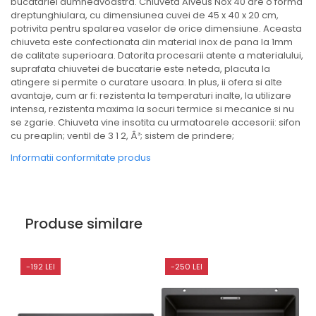
bucatariei dumneavoastra. Chiuveta Alveus Nox 40 are o forma
dreptunghiulara, cu dimensiunea cuvei de 45 x 40 x 20 cm,
potrivita pentru spalarea vaselor de orice dimensiune. Aceasta
chiuveta este confectionata din material inox de pana la 1mm
de calitate superioara. Datorita procesarii atente a materialului,
suprafata chiuvetei de bucatarie este neteda, placuta la
atingere si permite o curatare usoara. In plus, ii ofera si alte
avantaje, cum ar fi: rezistenta la temperaturi inalte, la utilizare
intensa, rezistenta maxima la socuri termice si mecanice si nu
se zgarie. Chiuveta vine insotita cu urmatoarele accesorii: sifon
cu preaplin; ventil de 3 1 2, Â³; sistem de prindere;
Informatii conformitate produs
Produse similare
-192 LEI
-250 LEI