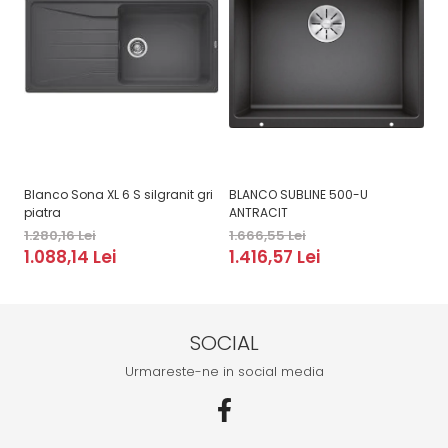
Blanco Sona XL 6 S silgranit gri
BLANCO SUBLINE 500-U
BL
piatra
ANTRACIT
1.
1.280,16 Lei
1.666,55 Lei
1
1.088,14 Lei
1.416,57 Lei
SOCIAL
Urmareste-ne in social media