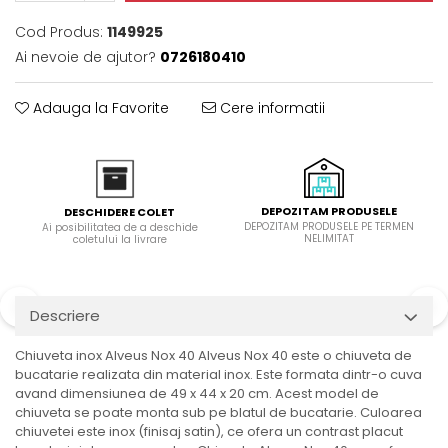
Domino( seturi modulare)
Cod Produs:
1149925
Electrice
Ai nevoie de ajutor?
0726180410
Gaz
Inductie
Adauga la Favorite
Cere informatii
Mixte
Plite cu hota integrata
DEPOZITAM PRODUSELE
DESCHIDERE COLET
DEPOZITAM PRODUSELE PE TERMEN
Ai posibilitatea de a deschide
NELIMITAT
coletului la livrare
Descriere
Chiuveta inox Alveus Nox 40 Alveus Nox 40 este o chiuveta de
bucatarie realizata din material inox. Este formata dintr-o cuva
avand dimensiunea de 49 x 44 x 20 cm. Acest model de
chiuveta se poate monta sub pe blatul de bucatarie. Culoarea
chiuvetei este inox (finisaj satin), ce ofera un contrast placut