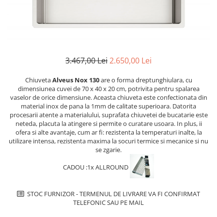
superioara
Cuptoare cu microunde
Pachete chiuvete si baterii
Masini de spalat rufe cu uscator
Hote
Masini de spalat rufe slim
Cu montare pe perete
(adancime 40-47 cm)
Hote cu montare in blat
Uscatoare de rufe
Hote cu montare pe colt
3.467,00 Lei
2.650,00 Lei
Vitrine frigorifice si minibaruri
Hote rustice
Chiuveta
Alveus Nox 130
are o forma dreptunghiulara, cu
Hote tip insula
dimensiunea cuvei de 70 x 40 x 20 cm, potrivita pentru spalarea
Incorporate
vaselor de orice dimensiune. Aceasta chiuveta este confectionata din
Integrate in tavan
material inox de pana la 1mm de calitate superioara. Datorita
procesarii atente a materialului, suprafata chiuvetei de bucatarie este
Masini de spalat vase
neteda, placuta la atingere si permite o curatare usoara. In plus, ii
ofera si alte avantaje, cum ar fi: rezistenta la temperaturi inalte, la
Complet incorporabile
utilizare intensa, rezistenta maxima la socuri termice si mecanice si nu
Partial incorporabile
se zgarie.
Plite
CADOU :1x ALLROUND
Ceramica
Domino( seturi modulare)
STOC FURNIZOR - TERMENUL DE LIVRARE VA FI CONFIRMAT
Electrice
TELEFONIC SAU PE MAIL
Gaz