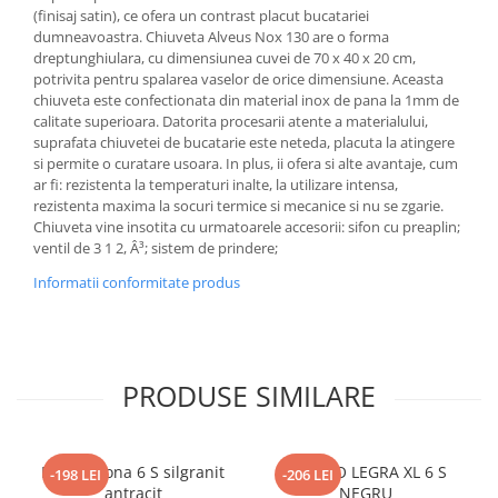
(finisaj satin), ce ofera un contrast placut bucatariei
dumneavoastra. Chiuveta Alveus Nox 130 are o forma
dreptunghiulara, cu dimensiunea cuvei de 70 x 40 x 20 cm,
potrivita pentru spalarea vaselor de orice dimensiune. Aceasta
chiuveta este confectionata din material inox de pana la 1mm de
calitate superioara. Datorita procesarii atente a materialului,
suprafata chiuvetei de bucatarie este neteda, placuta la atingere
si permite o curatare usoara. In plus, ii ofera si alte avantaje, cum
ar fi: rezistenta la temperaturi inalte, la utilizare intensa,
rezistenta maxima la socuri termice si mecanice si nu se zgarie.
Chiuveta vine insotita cu urmatoarele accesorii: sifon cu preaplin;
ventil de 3 1 2, Â³; sistem de prindere;
Informatii conformitate produs
PRODUSE SIMILARE
Blanco Sona 6 S silgranit
BLANCO LEGRA XL 6 S
-198 LEI
-206 LEI
antracit
NEGRU