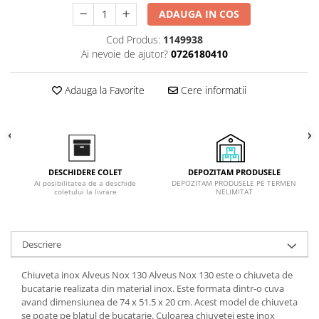
Inductie
ADAUGA IN COS
Mixte
Cod Produs:
1149938
Plite cu hota integrata
Ai nevoie de ajutor?
0726180410
Adauga la Favorite
Cere informatii
DEPOZITAM PRODUSELE
DESCHIDERE COLET
DEPOZITAM PRODUSELE PE TERMEN
Ai posibilitatea de a deschide
NELIMITAT
coletului la livrare
Descriere
Chiuveta inox Alveus Nox 130 Alveus Nox 130 este o chiuveta de
bucatarie realizata din material inox. Este formata dintr-o cuva
avand dimensiunea de 74 x 51.5 x 20 cm. Acest model de chiuveta
se poate pe blatul de bucatarie. Culoarea chiuvetei este inox