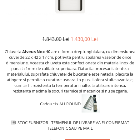
superioara
Cuptoare cu microunde
Pachete chiuvete si baterii
Masini de spalat rufe cu uscator
Hote
Masini de spalat rufe slim
Cu montare pe perete
(adancime 40-47 cm)
Hote cu montare in blat
Uscatoare de rufe
Hote cu montare pe colt
1.843,00 Lei
1.430,00 Lei
Vitrine frigorifice si minibaruri
Hote rustice
Chiuveta
Alveus Nox 10
are o forma dreptunghiulara, cu dimensiunea
Hote tip insula
cuvei de 22 x 42 x 17 cm, potrivita pentru spalarea vaselor de orice
Incorporate
dimensiune. Aceasta chiuveta este confectionata din material inox de
Integrate in tavan
pana la 1mm de calitate superioara. Datorita procesarii atente a
materialului, suprafata chiuvetei de bucatarie este neteda, placuta la
Masini de spalat vase
atingere si permite o curatare usoara. In plus, ii ofera si alte avantaje,
cum ar fi: rezistenta la temperaturi inalte, la utilizare intensa,
Complet incorporabile
rezistenta maxima la socuri termice si mecanice si nu se zgarie.
Partial incorporabile
Plite
Cadou :1x ALLROUND
Ceramica
Domino( seturi modulare)
STOC FURNIZOR - TERMENUL DE LIVRARE VA FI CONFIRMAT
TELEFONIC SAU PE MAIL
Electrice
Gaz