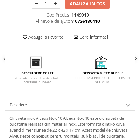
ADAUGA IN COS
Inductie
Mixte
Cod Produs:
1149919
Plite cu hota integrata
Ai nevoie de ajutor?
0726180410
Adauga la Favorite
Cere informatii
DEPOZITAM PRODUSELE
DESCHIDERE COLET
DEPOZITAM PRODUSELE PE TERMEN
Ai posibilitatea de a deschide
NELIMITAT
coletului la livrare
Descriere
Chiuveta inox Alveus Nox 10 Alveus Nox 10 este o chiuveta de
bucatarie realizata din material inox. Este formata dintr-o cuva
avand dimensiunea de 22 x 42 x 17 cm. Acest model de chiuveta
Alveus este conceput pentru montajul sub blatul de bucatarie.