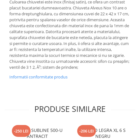
Culoarea chiuvetei este inox (finisaj satin), ce ofera un contrast
placut bucatariei dumneavoastra. Chiuveta Alveus Nox 10 are o
forma dreptunghiulara, cu dimensiunea cuvei de 22 x 42 x 17 cm,
potrivita pentru spalarea vaselor de orice dimensiune. Aceasta
chiuveta este confectionata din material inox de pana la 1mm de
calitate superioara. Datorita procesarii atente a materialului,
suprafata chiuvetei de bucatarie este neteda, placuta la atingere
si permite o curatare usoara. In plus, ii ofera si alte avantaje, cum
ar fi: rezistenta la temperaturi inalte, la utilizare intensa,
rezistenta maxima la socuri termice si mecanice si nu se zgarie.
Chiuveta vine insotita cu urmatoarele accesorii: sifon cu preaplin;
ventil de 3 1 2, Â³; sistem de prindere;
Informatii conformitate produs
PRODUSE SIMILARE
BLANCO SUBLINE 500-U
BLANCO LEGRA XL 6 S
-250 LEI
-206 LEI
ANTRACIT
NEGRU