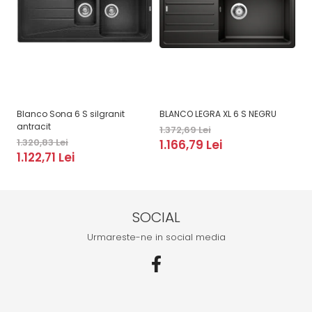
Blanco Sona 6 S silgranit
BLANCO LEGRA XL 6 S NEGRU
Pa
antracit
si
1.372,69 Lei
1.320,83 Lei
2.
1.166,79 Lei
1.122,71 Lei
1
SOCIAL
Urmareste-ne in social media