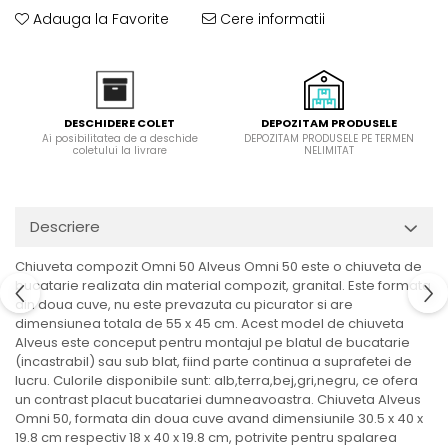
Domino( seturi modulare)
Adauga la Favorite
Cere informatii
Electrice
Gaz
Inductie
Mixte
DEPOZITAM PRODUSELE
DESCHIDERE COLET
DEPOZITAM PRODUSELE PE TERMEN
Ai posibilitatea de a deschide
Plite cu hota integrata
NELIMITAT
coletului la livrare
Descriere
Chiuveta compozit Omni 50 Alveus Omni 50 este o chiuveta de
bucatarie realizata din material compozit, granital. Este formata
din doua cuve, nu este prevazuta cu picurator si are
dimensiunea totala de 55 x 45 cm. Acest model de chiuveta
Alveus este conceput pentru montajul pe blatul de bucatarie
(incastrabil) sau sub blat, fiind parte continua a suprafetei de
lucru. Culorile disponibile sunt: alb,terra,bej,gri,negru, ce ofera
un contrast placut bucatariei dumneavoastra. Chiuveta Alveus
Omni 50, formata din doua cuve avand dimensiunile 30.5 x 40 x
19.8 cm respectiv 18 x 40 x 19.8 cm, potrivite pentru spalarea