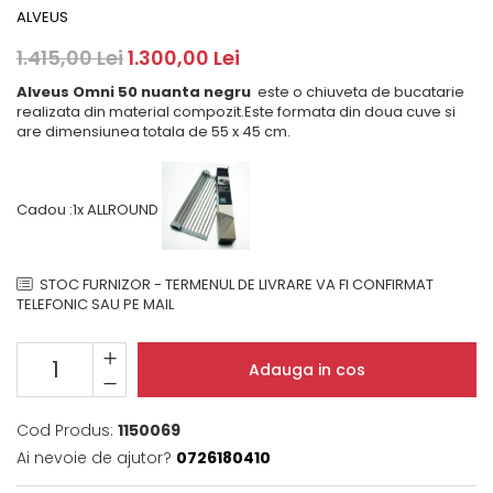
Masini de spalat rufe cu
minibaruri incorporabile
Pachete chiuvete si baterii
ALVEUS
incarcare superioara
Cuptoare
Masini de spalat rufe cu uscator
1.415,00 Lei
1.300,00 Lei
Cuptoare
Masini de spalat rufe slim
Alveus Omni 50 nuanta negru
este o chiuveta de bucatarie
Cuptoare cu microunde
(adancime 40-47 cm)
realizata din material compozit.Este formata din doua cuve si
Hote
Uscatoare de rufe
are dimensiunea totala de 55 x 45 cm.
Cu montare pe perete
Vitrine frigorifice si minibaruri
Hote cu montare in blat
Cadou :1x ALLROUND
Hote cu montare pe colt
Hote rustice
Hote tip insula
STOC FURNIZOR - TERMENUL DE LIVRARE VA FI CONFIRMAT
Incorporate
TELEFONIC SAU PE MAIL
Integrate in tavan
Masini de spalat vase
Adauga in cos
Complet incorporabile
Partial incorporabile
Cod Produs:
1150069
Plite
Ai nevoie de ajutor?
0726180410
Ceramica