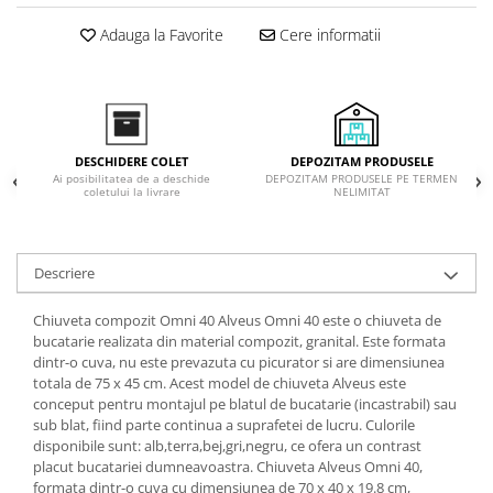
Inductie
Adauga la Favorite
Cere informatii
Mixte
Plite cu hota integrata
DEPOZITAM PRODUSELE
DESCHIDERE COLET
DEPOZITAM PRODUSELE PE TERMEN
Ai posibilitatea de a deschide
NELIMITAT
coletului la livrare
Descriere
Chiuveta compozit Omni 40 Alveus Omni 40 este o chiuveta de
bucatarie realizata din material compozit, granital. Este formata
dintr-o cuva, nu este prevazuta cu picurator si are dimensiunea
totala de 75 x 45 cm. Acest model de chiuveta Alveus este
conceput pentru montajul pe blatul de bucatarie (incastrabil) sau
sub blat, fiind parte continua a suprafetei de lucru. Culorile
disponibile sunt: alb,terra,bej,gri,negru, ce ofera un contrast
placut bucatariei dumneavoastra. Chiuveta Alveus Omni 40,
formata dintr-o cuva cu dimensiunea de 70 x 40 x 19.8 cm,