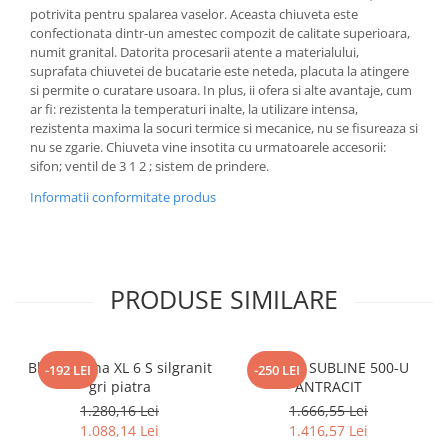
potrivita pentru spalarea vaselor. Aceasta chiuveta este
confectionata dintr-un amestec compozit de calitate superioara,
numit granital. Datorita procesarii atente a materialului,
suprafata chiuvetei de bucatarie este neteda, placuta la atingere
si permite o curatare usoara. In plus, ii ofera si alte avantaje, cum
ar fi: rezistenta la temperaturi inalte, la utilizare intensa,
rezistenta maxima la socuri termice si mecanice, nu se fisureaza si
nu se zgarie. Chiuveta vine insotita cu urmatoarele accesorii:
sifon; ventil de 3 1 2 ; sistem de prindere.
Informatii conformitate produs
PRODUSE SIMILARE
Blanco Sona XL 6 S silgranit
BLANCO SUBLINE 500-U
-192 LEI
-250 LEI
gri piatra
ANTRACIT
1.280,16 Lei
1.666,55 Lei
1.088,14 Lei
1.416,57 Lei