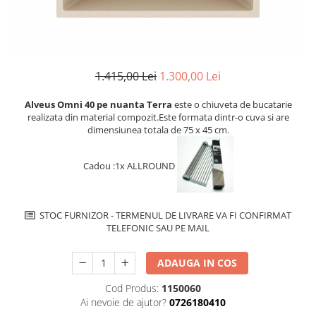
superioara
Cuptoare cu microunde
Pachete chiuvete si baterii
Masini de spalat rufe cu uscator
Hote
Masini de spalat rufe slim
Cu montare pe perete
(adancime 40-47 cm)
Hote cu montare in blat
Uscatoare de rufe
1.415,00 Lei
1.300,00 Lei
Hote cu montare pe colt
Vitrine frigorifice si minibaruri
Hote rustice
Alveus Omni 40 pe nuanta Terra
este o chiuveta de bucatarie
realizata din material compozit.Este formata dintr-o cuva si are
Hote tip insula
dimensiunea totala de 75 x 45 cm.
Incorporate
Integrate in tavan
Cadou :1x ALLROUND
Masini de spalat vase
Complet incorporabile
Partial incorporabile
STOC FURNIZOR - TERMENUL DE LIVRARE VA FI CONFIRMAT
TELEFONIC SAU PE MAIL
Plite
Ceramica
ADAUGA IN COS
Domino( seturi modulare)
Cod Produs:
1150060
Electrice
Ai nevoie de ajutor?
0726180410
Gaz