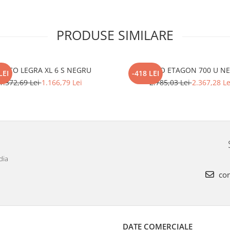
PRODUSE SIMILARE
ANCO LEGRA XL 6 S NEGRU
BLANCO ETAGON 700 U N
LEI
-418 LEI
1.372,69 Lei
1.166,79 Lei
2.785,03 Lei
2.367,28 Le
dia
con
DATE COMERCIALE