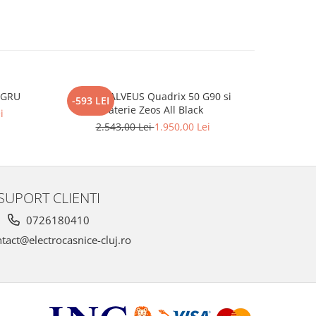
EGRU
Pachet ALVEUS Quadrix 50 G90 si
BLANCO C
-593 LEI
-363 LEI
baterie Zeos All Black
i
2.543,00 Lei
1.950,00 Lei
2.
SUPORT CLIENTI
0726180410
tact@electrocasnice-cluj.ro