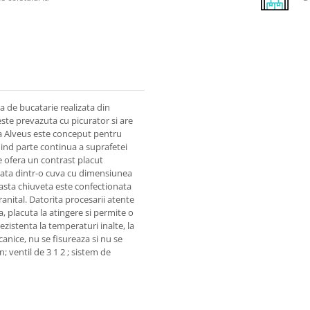
 de bucatarie realizata din
este prevazuta cu picurator si are
a Alveus este conceput pentru
fiind parte continua a suprafetei
ce ofera un contrast placut
ata dintr-o cuva cu dimensiunea
easta chiuveta este confectionata
anital. Datorita procesarii atente
, placuta la atingere si permite o
rezistenta la temperaturi inalte, la
canice, nu se fisureaza si nu se
; ventil de 3 1 2 ; sistem de