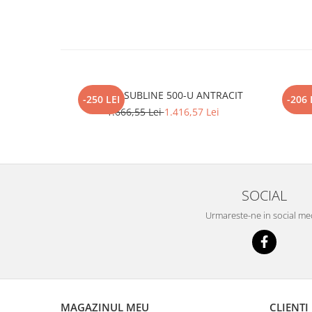
BLANCO SUBLINE 500-U ANTRACIT
BL
-250 LEI
-206 
1.666,55 Lei
1.416,57 Lei
SOCIAL
Urmareste-ne in social me
MAGAZINUL MEU
CLIENTI