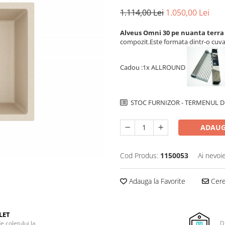
1.114,00 Lei
1.050,00 Lei
Alveus Omni 30 pe nuanta terr
compozit.Este formata dintr-o cuva
Cadou :1x ALLROUND
STOC FURNIZOR - TERMENUL DE
ADAUG
Cod Produs:
1150053
Ai nevoi
Adauga la Favorite
Cere 
LET
e coletului la
D