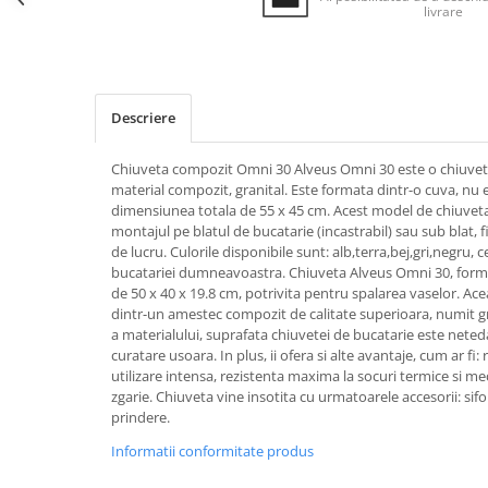
livrare
Inductie
Mixte
Plite cu hota integrata
Descriere
Chiuveta compozit Omni 30 Alveus Omni 30 este o chiuveta
material compozit, granital. Este formata dintr-o cuva, nu 
dimensiunea totala de 55 x 45 cm. Acest model de chiuvet
montajul pe blatul de bucatarie (incastrabil) sau sub blat, 
de lucru. Culorile disponibile sunt: alb,terra,bej,gri,negru, 
bucatariei dumneavoastra. Chiuveta Alveus Omni 30, form
de 50 x 40 x 19.8 cm, potrivita pentru spalarea vaselor. Ac
dintr-un amestec compozit de calitate superioara, numit gr
a materialului, suprafata chiuvetei de bucatarie este neteda
curatare usoara. In plus, ii ofera si alte avantaje, cum ar fi: 
utilizare intensa, rezistenta maxima la socuri termice si me
zgarie. Chiuveta vine insotita cu urmatoarele accesorii: sifon
prindere.
Informatii conformitate produs