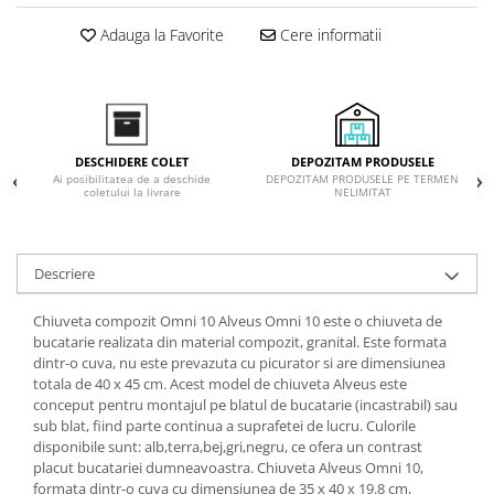
Inductie
Adauga la Favorite
Cere informatii
Mixte
Plite cu hota integrata
DEPOZITAM PRODUSELE
DESCHIDERE COLET
DEPOZITAM PRODUSELE PE TERMEN
Ai posibilitatea de a deschide
NELIMITAT
coletului la livrare
Descriere
Chiuveta compozit Omni 10 Alveus Omni 10 este o chiuveta de
bucatarie realizata din material compozit, granital. Este formata
dintr-o cuva, nu este prevazuta cu picurator si are dimensiunea
totala de 40 x 45 cm. Acest model de chiuveta Alveus este
conceput pentru montajul pe blatul de bucatarie (incastrabil) sau
sub blat, fiind parte continua a suprafetei de lucru. Culorile
disponibile sunt: alb,terra,bej,gri,negru, ce ofera un contrast
placut bucatariei dumneavoastra. Chiuveta Alveus Omni 10,
formata dintr-o cuva cu dimensiunea de 35 x 40 x 19.8 cm,