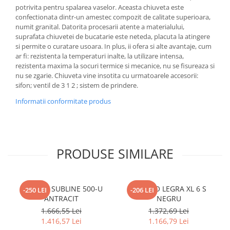
potrivita pentru spalarea vaselor. Aceasta chiuveta este
confectionata dintr-un amestec compozit de calitate superioara,
numit granital. Datorita procesarii atente a materialului,
suprafata chiuvetei de bucatarie este neteda, placuta la atingere
si permite o curatare usoara. In plus, ii ofera si alte avantaje, cum
ar fi: rezistenta la temperaturi inalte, la utilizare intensa,
rezistenta maxima la socuri termice si mecanice, nu se fisureaza si
nu se zgarie. Chiuveta vine insotita cu urmatoarele accesorii:
sifon; ventil de 3 1 2 ; sistem de prindere.
Informatii conformitate produs
PRODUSE SIMILARE
BLANCO SUBLINE 500-U
BLANCO LEGRA XL 6 S
-250 LEI
-206 LEI
ANTRACIT
NEGRU
1.666,55 Lei
1.372,69 Lei
1.416,57 Lei
1.166,79 Lei