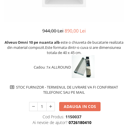
superioara
Cuptoare cu microunde
Pachete chiuvete si baterii
Masini de spalat rufe cu uscator
Hote
Masini de spalat rufe slim
Cu montare pe perete
(adancime 40-47 cm)
Hote cu montare in blat
Uscatoare de rufe
944,00 Lei
890,00 Lei
Hote cu montare pe colt
Vitrine frigorifice si minibaruri
Hote rustice
Alveus Omni 10 pe nuanta alb
este o chiuveta de bucatarie realizata
din material compozit.Este formata dintr-o cuva si are dimensiunea
Hote tip insula
totala de 40 x 45 cm.
Incorporate
Integrate in tavan
Cadou :1x ALLROUND
Masini de spalat vase
Complet incorporabile
Partial incorporabile
STOC FURNIZOR - TERMENUL DE LIVRARE VA FI CONFIRMAT
TELEFONIC SAU PE MAIL
Plite
Ceramica
ADAUGA IN COS
Domino( seturi modulare)
Cod Produs:
1150037
Electrice
Ai nevoie de ajutor?
0726180410
Gaz