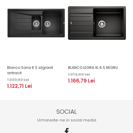
Blanco Sona 6 S silgranit
BLANCO LEGRA XL 6 S NEGRU
Pa
antracit
si
1.372,69 Lei
1.320,83 Lei
2.
1.166,79 Lei
1.122,71 Lei
1
SOCIAL
Urmareste-ne in social media