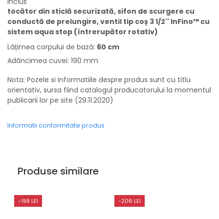
Inclus
tocător din sticlă securizată, sifon de scurgere cu
conductă de prelungire, ventil tip coș 3 1/2'' InFino™ cu
sistem aqua stop (întrerupător rotativ)
Lățimea corpului de bază:
60 cm
Adâncimea cuvei: 190 mm
Nota: Pozele si informatiile despre produs sunt cu titlu
orientativ, sursa fiind catalogul producatorului la momentul
publicarii lor pe site (29.11.2020)
Informatii conformitate produs
Produse similare
-198 LEI
-206 LEI