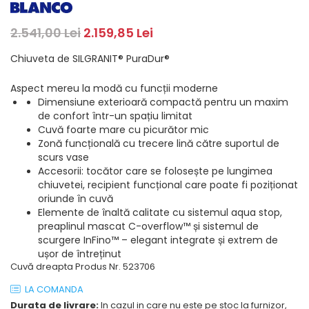
Masini de spalat rufe cu
minibaruri incorporabile
Pachete chiuvete si baterii
incarcare superioara
Cuptoare
2.541,00 Lei
2.159,85 Lei
Masini de spalat rufe cu uscator
Cuptoare
Masini de spalat rufe slim
Chiuveta de SILGRANIT® PuraDur®
Cuptoare cu microunde
(adancime 40-47 cm)
Hote
Uscatoare de rufe
Aspect mereu la modă cu funcții moderne
Cu montare pe perete
Vitrine frigorifice si minibaruri
Dimensiune exterioară compactă pentru un maxim
de confort într-un spațiu limitat
Hote cu montare in blat
Cuvă foarte mare cu picurător mic
Hote cu montare pe colt
Zonă funcțională cu trecere lină către suportul de
Hote rustice
scurs vase
Accesorii: tocător care se folosește pe lungimea
Hote tip insula
chiuvetei, recipient funcțional care poate fi poziționat
Incorporate
oriunde în cuvă
Integrate in tavan
Elemente de înaltă calitate cu sistemul aqua stop,
Masini de spalat vase
preaplinul mascat C-overflow™ și sistemul de
scurgere InFino™ – elegant integrate și extrem de
Complet incorporabile
ușor de întreținut
Partial incorporabile
Cuvă dreapta Produs Nr. 523706
Plite
LA COMANDA
Ceramica
Durata de livrare:
In cazul in care nu este pe stoc la furnizor,