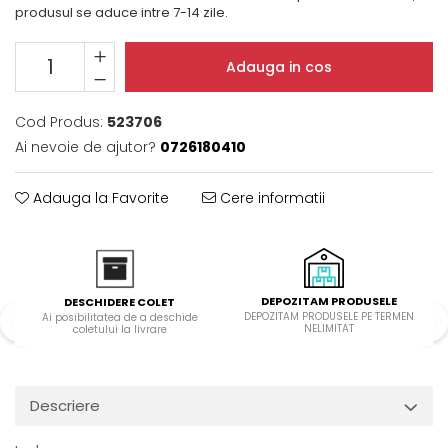
produsul se aduce intre 7-14 zile.
Domino( seturi modulare)
Electrice
Adauga in cos
Gaz
Inductie
Cod Produs:
523706
Mixte
Ai nevoie de ajutor?
0726180410
Plite cu hota integrata
Adauga la Favorite
Cere informatii
DEPOZITAM PRODUSELE
DESCHIDERE COLET
DEPOZITAM PRODUSELE PE TERMEN
Ai posibilitatea de a deschide
NELIMITAT
coletului la livrare
Descriere