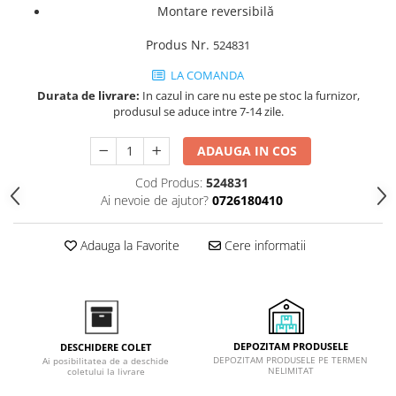
Montare reversibilă
Inductie
Mixte
Produs Nr.
524831
Plite cu hota integrata
LA COMANDA
Durata de livrare:
In cazul in care nu este pe stoc la furnizor,
produsul se aduce intre 7-14 zile.
ADAUGA IN COS
Cod Produs:
524831
Ai nevoie de ajutor?
0726180410
Adauga la Favorite
Cere informatii
DEPOZITAM PRODUSELE
DESCHIDERE COLET
DEPOZITAM PRODUSELE PE TERMEN
Ai posibilitatea de a deschide
NELIMITAT
coletului la livrare