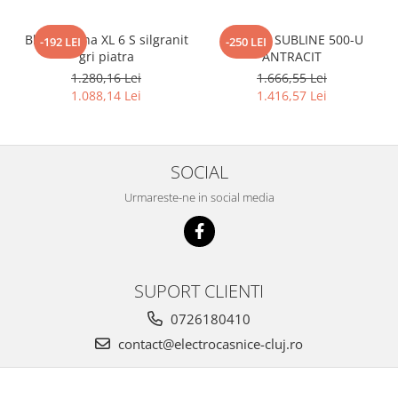
Blanco Sona XL 6 S silgranit
BLANCO SUBLINE 500-U
-192 LEI
-250 LEI
gri piatra
ANTRACIT
1.280,16 Lei
1.666,55 Lei
1.088,14 Lei
1.416,57 Lei
SOCIAL
Urmareste-ne in social media
SUPORT CLIENTI
0726180410
contact@electrocasnice-cluj.ro