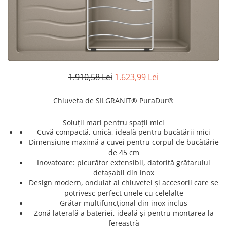
superioara
Cuptoare cu microunde
Pachete chiuvete si baterii
Masini de spalat rufe cu uscator
Hote
Masini de spalat rufe slim
Cu montare pe perete
(adancime 40-47 cm)
Hote cu montare in blat
Uscatoare de rufe
Hote cu montare pe colt
Vitrine frigorifice si minibaruri
Hote rustice
1.910,58 Lei
1.623,99 Lei
Hote tip insula
Incorporate
Chiuveta de SILGRANIT® PuraDur®
Integrate in tavan
Soluții mari pentru spații mici
Masini de spalat vase
Cuvă compactă, unică, ideală pentru bucătării mici
Complet incorporabile
Dimensiune maximă a cuvei pentru corpul de bucătărie
de 45 cm
Partial incorporabile
Inovatoare: picurător extensibil, datorită grătarului
Plite
detașabil din inox
Ceramica
Design modern, ondulat al chiuvetei și accesorii care se
potrivesc perfect unele cu celelalte
Domino( seturi modulare)
Grătar multifuncțional din inox inclus
Electrice
Zonă laterală a bateriei, ideală și pentru montarea la
Gaz
fereastră