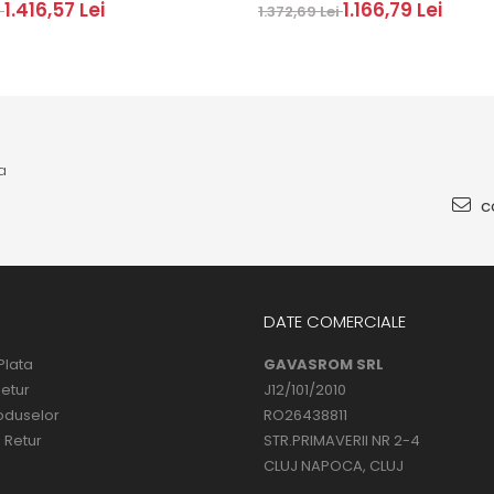
1.416,57 Lei
1.166,79 Lei
i
1.372,69 Lei
a
co
DATE COMERCIALE
Plata
GAVASROM SRL
Retur
J12/101/2010
oduselor
RO26438811
 Retur
STR.PRIMAVERII NR 2-4
CLUJ NAPOCA, CLUJ