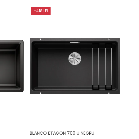
-418 LEI
-593
BLANCO ETAGON 700 U NEGRU
Pache