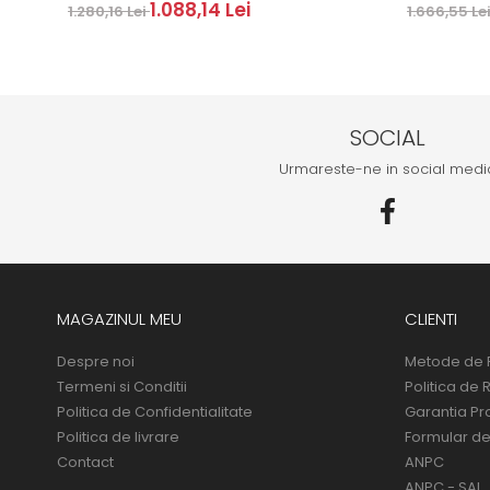
1.088,14 Lei
1.280,16 Lei
1.666,55 Le
SOCIAL
Urmareste-ne in social medi
MAGAZINUL MEU
CLIENTI
Despre noi
Metode de 
Termeni si Conditii
Politica de 
Politica de Confidentialitate
Garantia Pr
Politica de livrare
Formular de
Contact
ANPC
ANPC - SAL