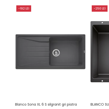
-192 LEI
-250 LEI
Blanco Sona XL 6 S silgranit gri piatra
BLANCO SU