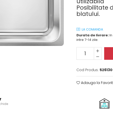
utilizabilă
Posibilitate 
blatului.
LA COMANDA
Durata de livrare:
In
intre 7-14 zile.
Cod Produs:
526130 
Adauga la Favori
T
schide