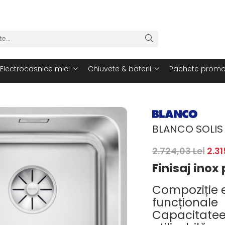
Electrocasnice mici
Chiuvete & baterii
Pachete promo
BLANCO SOLIS 
2.724,03 Lei
2.31
Finisaj inox 
Compoziție e
funcționale
Capacitatee