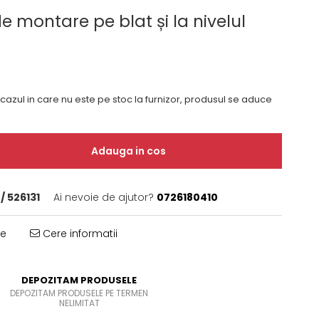
de montare pe blat și la nivelul
 cazul in care nu este pe stoc la furnizor, produsul se aduce
Adauga in cos
/ 526131
Ai nevoie de ajutor?
0726180410
te
Cere informatii
DEPOZITAM PRODUSELE
DEPOZITAM PRODUSELE PE TERMEN
NELIMITAT