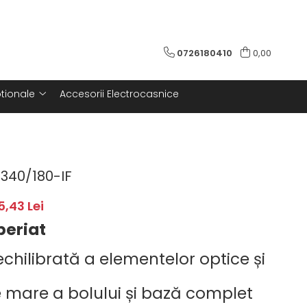
0726180410
0,00
tionale
Accesorii Electrocasnice
340/180-IF
5,43 Lei
periat
chilibrată a elementelor optice și
 mare a bolului și bază complet