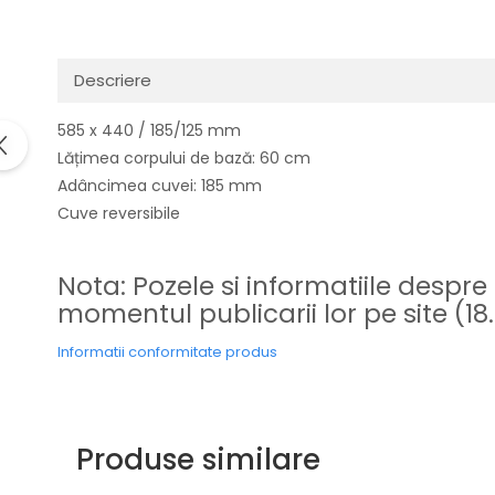
Domino( seturi modulare)
Electrice
Gaz
Descriere
Inductie
585 x 440 / 185/125 mm
Mixte
Lățimea corpului de bază: 60 cm
Plite cu hota integrata
Adâncimea cuvei: 185 mm
Cuve reversibile
Nota: Pozele si informatiile despre
momentul publicarii lor pe site (18
Informatii conformitate produs
Produse similare