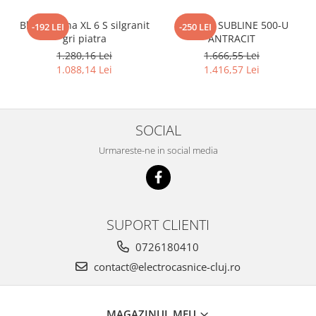
Blanco Sona XL 6 S silgranit
BLANCO SUBLINE 500-U
-192 LEI
-250 LEI
gri piatra
ANTRACIT
1.280,16 Lei
1.666,55 Lei
1.088,14 Lei
1.416,57 Lei
SOCIAL
Urmareste-ne in social media
SUPORT CLIENTI
0726180410
contact@electrocasnice-cluj.ro
MAGAZINUL MEU