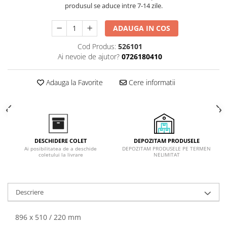
produsul se aduce intre 7-14 zile.
Inductie
Mixte
ADAUGA IN COS
Plite cu hota integrata
Cod Produs:
526101
Ai nevoie de ajutor?
0726180410
Adauga la Favorite
Cere informatii
DEPOZITAM PRODUSELE
DESCHIDERE COLET
DEPOZITAM PRODUSELE PE TERMEN
Ai posibilitatea de a deschide
NELIMITAT
coletului la livrare
Descriere
896 x 510 / 220 mm