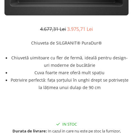
superioara
Cuptoare cu microunde
Pachete chiuvete si baterii
Masini de spalat rufe cu uscator
Hote
Masini de spalat rufe slim
Cu montare pe perete
(adancime 40-47 cm)
Hote cu montare in blat
4.677,31 Lei
3.975,71 Lei
Uscatoare de rufe
Hote cu montare pe colt
Vitrine frigorifice si minibaruri
Hote rustice
Chiuveta de SILGRANIT® PuraDur®
Hote tip insula
Incorporate
Chiuvetă uimitoare cu fler de fermă, ideală pentru design-
Integrate in tavan
uri moderne de bucătărie
Cuva foarte mare oferă mult spațiu
Masini de spalat vase
Potrivire perfectă: fața șorțului în unghi drept se potrivește
Complet incorporabile
la lățimea unui dulap de 90 cm
Partial incorporabile
Plite
Ceramica
Domino( seturi modulare)
Electrice
IN STOC
Gaz
Durata de livrare:
In cazul in care nu este pe stoc la furnizor,