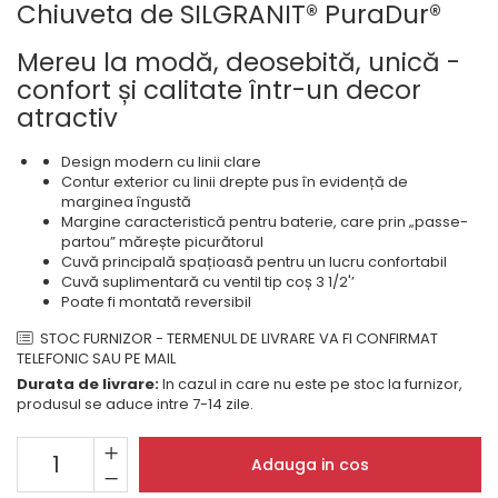
Masini de spalat rufe cu
minibaruri incorporabile
Chiuveta de SILGRANIT® PuraDur®
Pachete chiuvete si baterii
incarcare superioara
Cuptoare
Masini de spalat rufe cu uscator
Mereu la modă, deosebită, unică -
Cuptoare
Masini de spalat rufe slim
confort și calitate într-un decor
Cuptoare cu microunde
(adancime 40-47 cm)
atractiv
Hote
Uscatoare de rufe
Cu montare pe perete
Vitrine frigorifice si minibaruri
Design modern cu linii clare
Contur exterior cu linii drepte pus în evidență de
Hote cu montare in blat
marginea îngustă
Hote cu montare pe colt
Margine caracteristică pentru baterie, care prin „passe-
partou” mărește picurătorul
Hote rustice
Cuvă principală spațioasă pentru un lucru confortabil
Hote tip insula
Cuvă suplimentară cu ventil tip coș 3 1/2'’
Poate fi montată reversibil
Incorporate
Integrate in tavan
STOC FURNIZOR - TERMENUL DE LIVRARE VA FI CONFIRMAT
TELEFONIC SAU PE MAIL
Masini de spalat vase
Durata de livrare:
In cazul in care nu este pe stoc la furnizor,
Complet incorporabile
produsul se aduce intre 7-14 zile.
Partial incorporabile
Plite
Adauga in cos
Ceramica