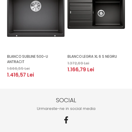
BLANCO SUBLINE 500-U
BLANCO LEGRA XL 6 S NEGRU
B
ANTRACIT
1.372,69 Lei
2.
1.666,55 Lei
1.166,79 Lei
2
1.416,57 Lei
SOCIAL
Urmareste-ne in social media