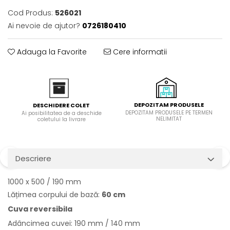
Domino( seturi modulare)
Cod Produs:
526021
Electrice
Ai nevoie de ajutor?
0726180410
Gaz
Inductie
Adauga la Favorite
Cere informatii
Mixte
Plite cu hota integrata
DEPOZITAM PRODUSELE
DESCHIDERE COLET
DEPOZITAM PRODUSELE PE TERMEN
Ai posibilitatea de a deschide
NELIMITAT
coletului la livrare
Descriere
1000 x 500 / 190 mm
Lățimea corpului de bază:
60 cm
Cuva reversibila
Adâncimea cuvei: 190 mm / 140 mm