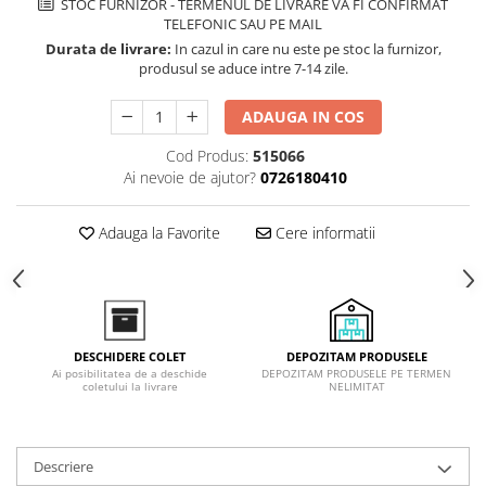
STOC FURNIZOR - TERMENUL DE LIVRARE VA FI CONFIRMAT
Inductie
TELEFONIC SAU PE MAIL
Mixte
Durata de livrare:
In cazul in care nu este pe stoc la furnizor,
produsul se aduce intre 7-14 zile.
Plite cu hota integrata
ADAUGA IN COS
Cod Produs:
515066
Ai nevoie de ajutor?
0726180410
Adauga la Favorite
Cere informatii
DEPOZITAM PRODUSELE
DESCHIDERE COLET
DEPOZITAM PRODUSELE PE TERMEN
Ai posibilitatea de a deschide
NELIMITAT
coletului la livrare
Descriere