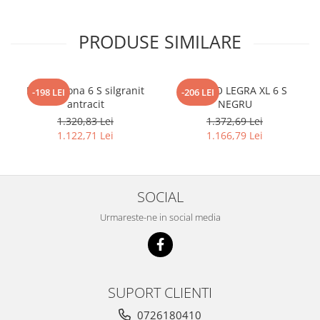
PRODUSE SIMILARE
Blanco Sona 6 S silgranit
BLANCO LEGRA XL 6 S
-198 LEI
-206 LEI
antracit
NEGRU
1.320,83 Lei
1.372,69 Lei
1.122,71 Lei
1.166,79 Lei
SOCIAL
Urmareste-ne in social media
SUPORT CLIENTI
0726180410