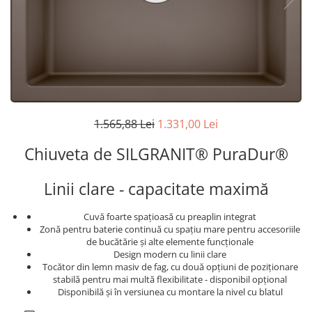
superioara
Cuptoare cu microunde
Pachete chiuvete si baterii
Masini de spalat rufe cu uscator
Hote
Masini de spalat rufe slim
Cu montare pe perete
(adancime 40-47 cm)
Hote cu montare in blat
Uscatoare de rufe
Hote cu montare pe colt
Vitrine frigorifice si minibaruri
Hote rustice
Hote tip insula
1.565,88 Lei
1.331,00 Lei
Incorporate
Chiuveta de SILGRANIT® PuraDur®
Integrate in tavan
Masini de spalat vase
Linii clare - capacitate maximă
Complet incorporabile
Partial incorporabile
Cuvă foarte spațioasă cu preaplin integrat
Plite
Zonă pentru baterie continuă cu spaţiu mare pentru accesoriile
de bucătărie şi alte elemente funcţionale
Ceramica
Design modern cu linii clare
Tocător din lemn masiv de fag, cu două opțiuni de poziționare
Domino( seturi modulare)
stabilă pentru mai multă flexibilitate - disponibil opțional
Electrice
Disponibilă și în versiunea cu montare la nivel cu blatul
Gaz