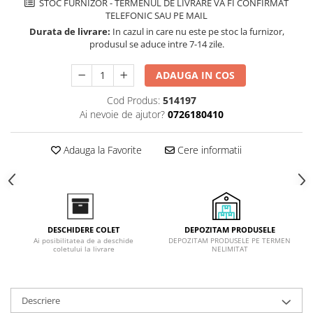
STOC FURNIZOR - TERMENUL DE LIVRARE VA FI CONFIRMAT
Inductie
TELEFONIC SAU PE MAIL
Mixte
Durata de livrare:
In cazul in care nu este pe stoc la furnizor,
produsul se aduce intre 7-14 zile.
Plite cu hota integrata
ADAUGA IN COS
Cod Produs:
514197
Ai nevoie de ajutor?
0726180410
Adauga la Favorite
Cere informatii
DEPOZITAM PRODUSELE
DESCHIDERE COLET
DEPOZITAM PRODUSELE PE TERMEN
Ai posibilitatea de a deschide
NELIMITAT
coletului la livrare
Descriere