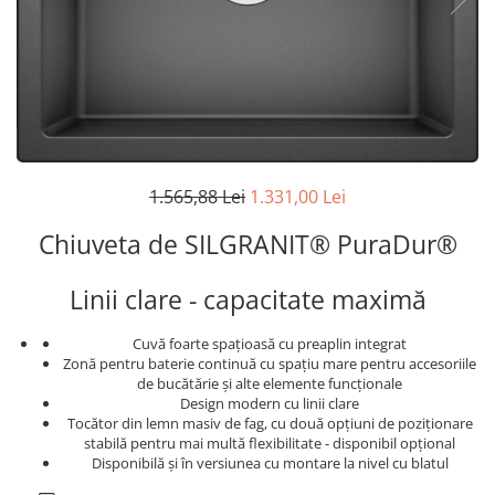
superioara
Cuptoare cu microunde
Pachete chiuvete si baterii
Masini de spalat rufe cu uscator
Hote
Masini de spalat rufe slim
Cu montare pe perete
(adancime 40-47 cm)
Hote cu montare in blat
Uscatoare de rufe
Hote cu montare pe colt
Vitrine frigorifice si minibaruri
Hote rustice
Hote tip insula
1.565,88 Lei
1.331,00 Lei
Incorporate
Chiuveta de SILGRANIT® PuraDur®
Integrate in tavan
Masini de spalat vase
Linii clare - capacitate maximă
Complet incorporabile
Partial incorporabile
Cuvă foarte spațioasă cu preaplin integrat
Plite
Zonă pentru baterie continuă cu spaţiu mare pentru accesoriile
de bucătărie şi alte elemente funcţionale
Ceramica
Design modern cu linii clare
Tocător din lemn masiv de fag, cu două opțiuni de poziționare
Domino( seturi modulare)
stabilă pentru mai multă flexibilitate - disponibil opțional
Electrice
Disponibilă și în versiunea cu montare la nivel cu blatul
Gaz