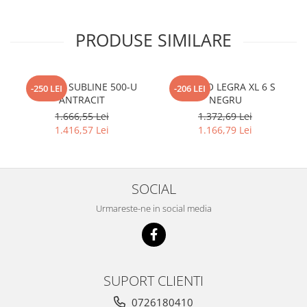
PRODUSE SIMILARE
BLANCO SUBLINE 500-U
BLANCO LEGRA XL 6 S
-250 LEI
-206 LEI
ANTRACIT
NEGRU
1.666,55 Lei
1.372,69 Lei
1.416,57 Lei
1.166,79 Lei
SOCIAL
Urmareste-ne in social media
SUPORT CLIENTI
0726180410