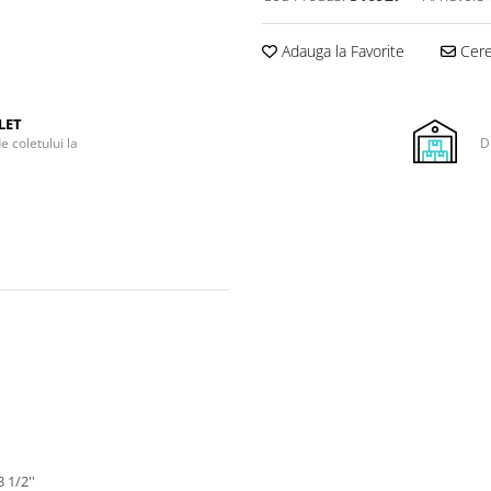
Adauga la Favorite
Cere 
LET
e coletului la
D
 1/2''