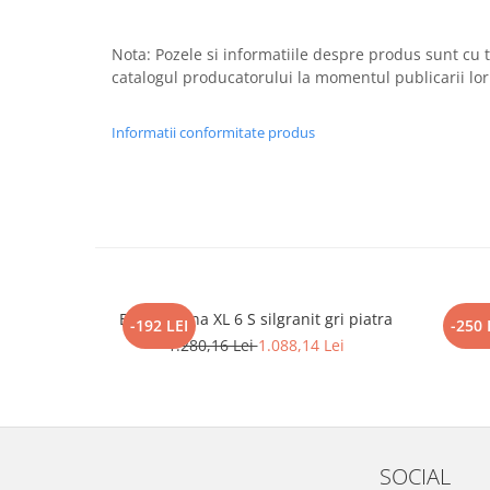
Nota: Pozele si informatiile despre produs sunt cu ti
catalogul producatorului la momentul publicarii lor 
Informatii conformitate produs
Blanco Sona XL 6 S silgranit gri piatra
BLAN
-192 LEI
-250 
1.280,16 Lei
1.088,14 Lei
SOCIAL