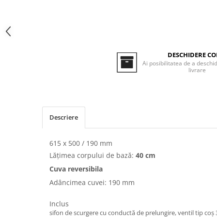
Inductie
Mixte
Plite cu hota integrata
DESCHIDERE CO
Ai posibilitatea de a deschid
livrare
Descriere
615 x 500 / 190 mm
Lățimea corpului de bază:
40 cm
Cuva reversibila
Adâncimea cuvei: 190 mm
Inclus
sifon de scurgere cu conductă de prelungire, ventil tip coș 3