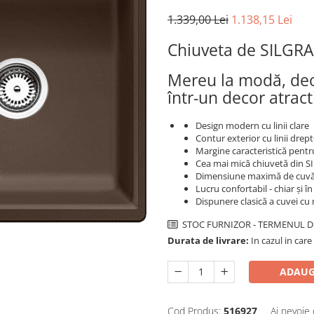
1.339,00 Lei
1.138,15 Lei
Chiuveta de SILGR
Mereu la modă, deos
într-un decor atract
Design modern cu linii clare
Contur exterior cu linii dre
Margine caracteristică pentr
Cea mai mică chiuvetă din S
Dimensiune maximă de cuvă 
Lucru confortabil - chiar și î
Dispunere clasică a cuvei cu
STOC FURNIZOR - TERMENUL DE
Durata de livrare:
In cazul in care
ADAUG
Cod Produs:
516927
Ai nevoie 