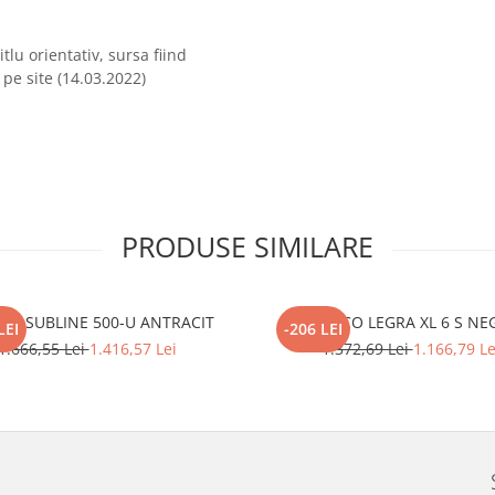
tlu orientativ, sursa fiind
pe site (14.03.2022)
PRODUSE SIMILARE
CO SUBLINE 500-U ANTRACIT
BLANCO LEGRA XL 6 S NE
LEI
-206 LEI
1.666,55 Lei
1.416,57 Lei
1.372,69 Lei
1.166,79 Le