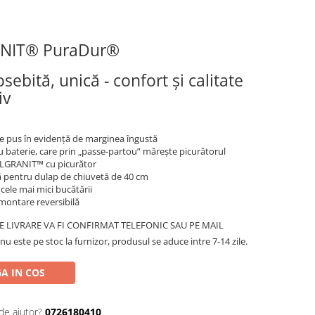
ANIT® PuraDur®
ebită, unică - confort și calitate
iv
pte pus în evidență de marginea îngustă
u baterie, care prin „passe-partou” mărește picurătorul
ILGRANIT™ cu picurător
pentru dulap de chiuvetă de 40 cm
n cele mai mici bucătării
 montare reversibilă
 LIVRARE VA FI CONFIRMAT TELEFONIC SAU PE MAIL
 nu este pe stoc la furnizor, produsul se aduce intre 7-14 zile.
A IN COS
de ajutor?
0726180410