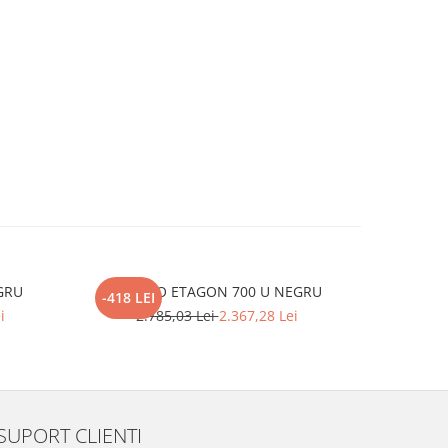
GRU
BLANCO ETAGON 700 U NEGRU
Pachet
-418 LEI
-593 LEI
b
i
2.785,03 Lei
2.367,28 Lei
2.
SUPORT CLIENTI