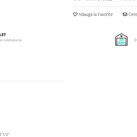
Adauga la Favorite
Cere 
LET
e coletului la
D
 1/2''