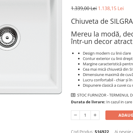
1.339,00 Lei
1.138,15 Lei
Chiuveta de SILGR
Mereu la modă, deos
într-un decor atract
Design modern cu linii clare
Contur exterior cu linii dre
Margine caracteristică pentr
Cea mai mică chiuvetă din S
Dimensiune maximă de cuvă 
Lucru confortabil - chiar și î
Dispunere clasică a cuvei cu
STOC FURNIZOR - TERMENUL DE
Durata de livrare:
In cazul in care
ADAUG
Cod Produs:
516922
Ai nevoie 