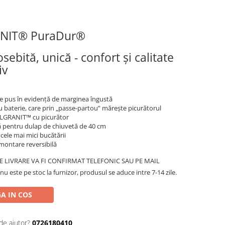
ANIT® PuraDur®
ebită, unică - confort și calitate
iv
pte pus în evidență de marginea îngustă
u baterie, care prin „passe-partou” mărește picurătorul
ILGRANIT™ cu picurător
pentru dulap de chiuvetă de 40 cm
n cele mai mici bucătării
 montare reversibilă
 LIVRARE VA FI CONFIRMAT TELEFONIC SAU PE MAIL
 nu este pe stoc la furnizor, produsul se aduce intre 7-14 zile.
A IN COS
de ajutor?
0726180410