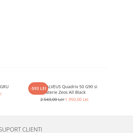
EGRU
Pachet ALVEUS Quadrix 50 G90 si
BLANCO C
-593 LEI
-363 LEI
baterie Zeos All Black
i
2.543,00 Lei
1.950,00 Lei
2.
SUPORT CLIENTI