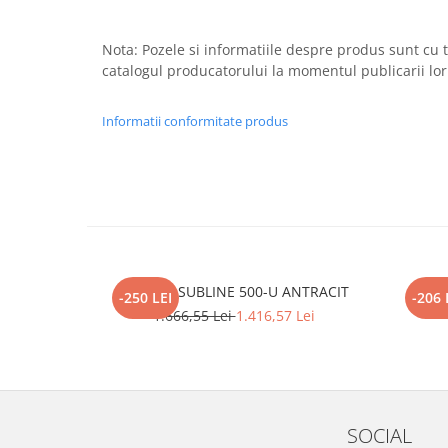
Nota: Pozele si informatiile despre produs sunt cu ti
catalogul producatorului la momentul publicarii lor 
Informatii conformitate produs
BLANCO SUBLINE 500-U ANTRACIT
BL
-250 LEI
-206 
1.666,55 Lei
1.416,57 Lei
SOCIAL