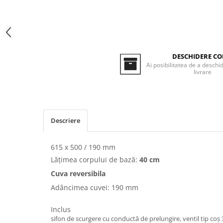
Inductie
Mixte
Plite cu hota integrata
DESCHIDERE CO
Ai posibilitatea de a deschid
livrare
Descriere
615 x 500 / 190 mm
Lățimea corpului de bază:
40 cm
Cuva reversibila
Adâncimea cuvei: 190 mm
Inclus
sifon de scurgere cu conductă de prelungire, ventil tip coș 3