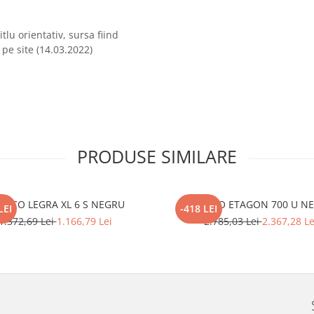
tlu orientativ, sursa fiind
pe site (14.03.2022)
PRODUSE SIMILARE
ANCO LEGRA XL 6 S NEGRU
BLANCO ETAGON 700 U N
LEI
-418 LEI
1.372,69 Lei
1.166,79 Lei
2.785,03 Lei
2.367,28 Le