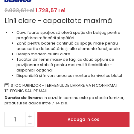
Masini de spalat rufe cu
minibaruri incorporabile
Pachete chiuvete si baterii
incarcare superioara
Cuptoare
2.033,61 Lei
1.728,57 Lei
Masini de spalat rufe cu uscator
Cuptoare
Linii clare - capacitate maximă
Masini de spalat rufe slim
Cuptoare cu microunde
(adancime 40-47 cm)
Cuva foarte spațioasă oferă spațiu din belșug pentru
Hote
Uscatoare de rufe
pregătirea mâncării și spălări
Cu montare pe perete
Vitrine frigorifice si minibaruri
Zonă pentru baterie continuă cu spaţiu mare pentru
accesoriile de bucătărie şi alte elemente funcţionale
Hote cu montare in blat
Design modern cu linii clare
Hote cu montare pe colt
Tocător din lemn masiv de fag, cu două opțiuni de
poziționare stabilă pentru mai multă flexibilitate -
Hote rustice
disponibil opțional
Hote tip insula
Disponibilă și în versiunea cu montare la nivel cu blatul
Incorporate
STOC FURNIZOR - TERMENUL DE LIVRARE VA FI CONFIRMAT
Integrate in tavan
TELEFONIC SAU PE MAIL
Masini de spalat vase
Durata de livrare:
In cazul in care nu este pe stoc la furnizor,
produsul se aduce intre 7-14 zile.
Complet incorporabile
Partial incorporabile
Adauga in cos
Plite
Ceramica