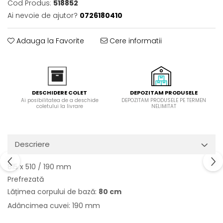
Cod Produs:
518852
Domino( seturi modulare)
Ai nevoie de ajutor?
0726180410
Electrice
Gaz
Adauga la Favorite
Cere informatii
Inductie
Mixte
Plite cu hota integrata
DEPOZITAM PRODUSELE
DESCHIDERE COLET
DEPOZITAM PRODUSELE PE TERMEN
Ai posibilitatea de a deschide
NELIMITAT
coletului la livrare
Descriere
815 x 510 / 190 mm
Prefrezată
Lățimea corpului de bază:
80 cm
Adâncimea cuvei: 190 mm