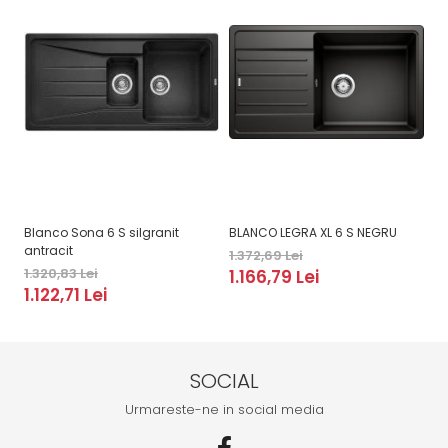
Blanco Sona 6 S silgranit
BLANCO LEGRA XL 6 S NEGRU
B
antracit
1.372,69 Lei
2.
1.320,83 Lei
1.166,79 Lei
2
1.122,71 Lei
SOCIAL
Urmareste-ne in social media