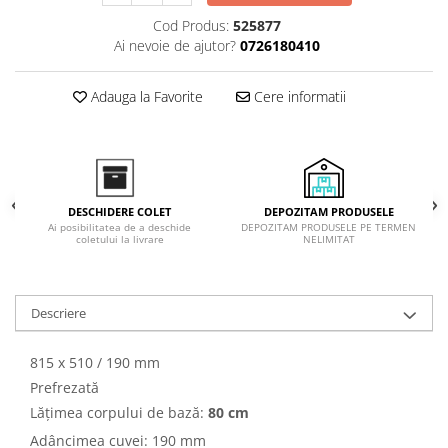
Inductie
Cod Produs:
525877
Mixte
Ai nevoie de ajutor?
0726180410
Plite cu hota integrata
Adauga la Favorite
Cere informatii
DEPOZITAM PRODUSELE
DESCHIDERE COLET
DEPOZITAM PRODUSELE PE TERMEN
Ai posibilitatea de a deschide
NELIMITAT
coletului la livrare
Descriere
815 x 510 / 190 mm
Prefrezată
Lățimea corpului de bază:
80 cm
Adâncimea cuvei: 190 mm