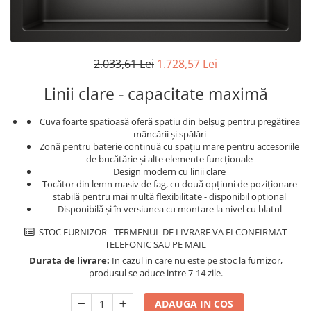
superioara
Cuptoare cu microunde
Pachete chiuvete si baterii
Masini de spalat rufe cu uscator
Hote
Masini de spalat rufe slim
Cu montare pe perete
(adancime 40-47 cm)
Hote cu montare in blat
2.033,61 Lei
1.728,57 Lei
Uscatoare de rufe
Hote cu montare pe colt
Vitrine frigorifice si minibaruri
Linii clare - capacitate maximă
Hote rustice
Hote tip insula
Cuva foarte spațioasă oferă spațiu din belșug pentru pregătirea
Incorporate
mâncării și spălări
Zonă pentru baterie continuă cu spaţiu mare pentru accesoriile
Integrate in tavan
de bucătărie şi alte elemente funcţionale
Masini de spalat vase
Design modern cu linii clare
Tocător din lemn masiv de fag, cu două opțiuni de poziționare
Complet incorporabile
stabilă pentru mai multă flexibilitate - disponibil opțional
Disponibilă și în versiunea cu montare la nivel cu blatul
Partial incorporabile
Plite
STOC FURNIZOR - TERMENUL DE LIVRARE VA FI CONFIRMAT
TELEFONIC SAU PE MAIL
Ceramica
Durata de livrare:
In cazul in care nu este pe stoc la furnizor,
Domino( seturi modulare)
produsul se aduce intre 7-14 zile.
Electrice
Gaz
ADAUGA IN COS