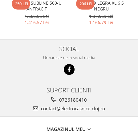
BLANCO SUBLINE 500-U
BLANCO LEGRA XL 6 S
-250 LEI
-206 LEI
ANTRACIT
NEGRU
1.666,55 Lei
1.372,69 Lei
1.416,57 Lei
1.166,79 Lei
SOCIAL
Urmareste-ne in social media
SUPORT CLIENTI
0726180410
contact@electrocasnice-cluj.ro
MAGAZINUL MEU