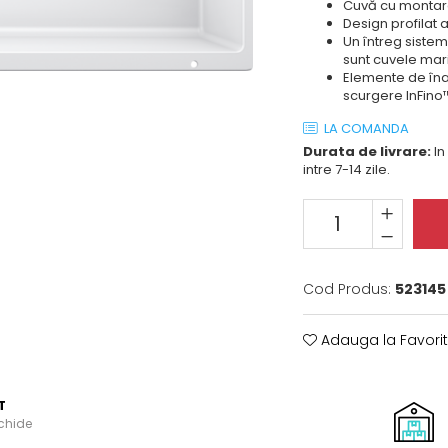
Cuvă cu montare
Design profilat 
Un întreg sistem
sunt cuvele mari
Elemente de înal
scurgere InFino™
LA COMANDA
Durata de livrare:
In
intre 7-14 zile.
Cod Produs:
523145
Adauga la Favori
T
schide