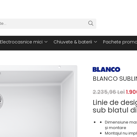
Electrocasnice mici
Chiuvete & baterii
Pachete promo
BLANCO SUBLI
2.235,96 Lei
1.90
Linie de de
sub blatul 
Dimensiune maxi
și montare
Montajul nu impl