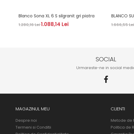
Blanco Sona XL 6 S silgranit gri piatra
BLANCO SU
1.088,14 Lei
1.280,16 Lei
1.666,55 Le
SOCIAL
Urmareste-ne in social medi
MAGAZINUL MEU
CLIENTI
Despre noi
Metode de 
Termeni si Conditii
Politica de 