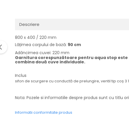
Domino( seturi modulare)
Electrice
Gaz
Descriere
Inductie
Mixte
800 x 400 / 220 mm
Plite cu hota integrata
Lățimea corpului de bază:
90 cm
Adâncimea cuvei: 220 mm
Garnitura corespunzătoare pentru aqua stop este i
combina două cuve individuale.
Inclus
sifon de scurgere cu conductă de prelungire, ventil tip coș 3 1/2
Nota: Pozele si informatiile despre produs sunt cu titlu or
Informatii conformitate produs