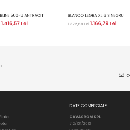
BLINE 500-U ANTRACIT
BLANCO LEGRA XL 6 S NEGRU
1.416,57 Lei
1.166,79 Lei
i
1.372,69 Lei
a
co
DATE COMERCIALE
Plata
GAVASROM SRL
Retur
J12/101/2010