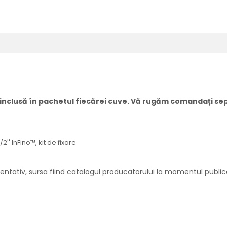
nclusă în pachetul fiecărei cuve. Vă rugăm comandați sep
'' InFino™, kit de fixare
ientativ, sursa fiind catalogul producatorului la momentul publica