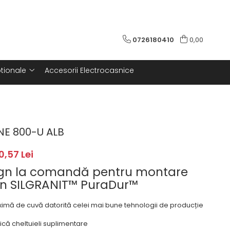
0726180410
0,00
tionale
Accesorii Electrocasnice
NE 800-U ALB
0,57 Lei
sign la comandă pentru montare
din SILGRANIT™ PuraDur™
mă de cuvă datorită celei mai bune tehnologii de producție
ică cheltuieli suplimentare