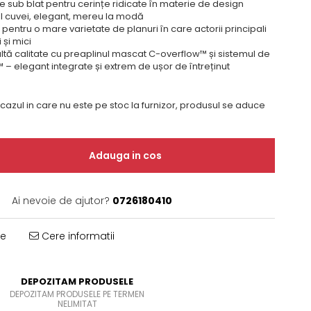
 sub blat pentru cerințe ridicate în materie de design
al cuvei, elegant, mereu la modă
 pentru o mare varietate de planuri în care actorii principali
 și mici
tă calitate cu preaplinul mascat C-overflow™ și sistemul de
 – elegant integrate și extrem de ușor de întreținut
 cazul in care nu este pe stoc la furnizor, produsul se aduce
Adauga in cos
Ai nevoie de ajutor?
0726180410
te
Cere informatii
DEPOZITAM PRODUSELE
DEPOZITAM PRODUSELE PE TERMEN
NELIMITAT