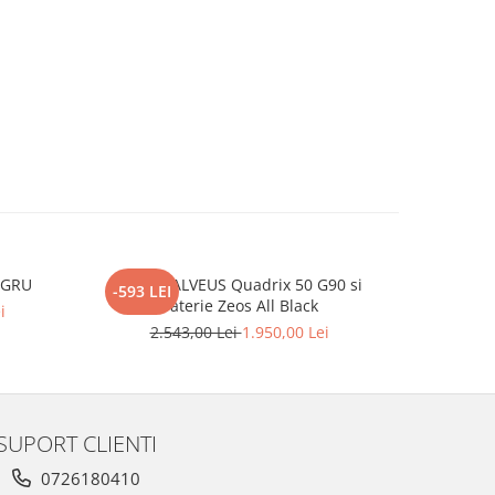
EGRU
Pachet ALVEUS Quadrix 50 G90 si
BLANCO C
-593 LEI
-363 LEI
baterie Zeos All Black
i
2.543,00 Lei
1.950,00 Lei
2.
SUPORT CLIENTI
0726180410