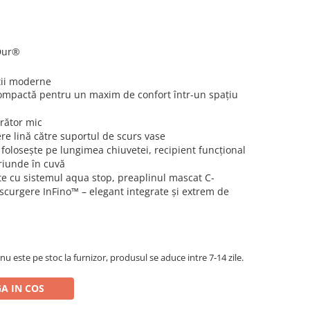
Dur®
ții moderne
ompactă pentru un maxim de confort într-un spațiu
rător mic
re lină către suportul de scurs vase
e folosește pe lungimea chiuvetei, recipient funcțional
oriunde în cuvă
te cu sistemul aqua stop, preaplinul mascat C-
scurgere InFino™ – elegant integrate și extrem de
 nu este pe stoc la furnizor, produsul se aduce intre 7-14 zile.
A IN COS