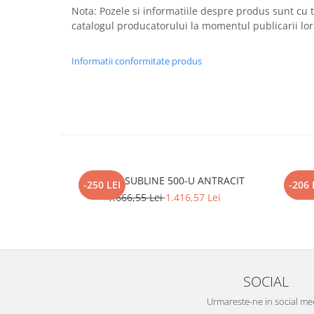
Nota: Pozele si informatiile despre produs sunt cu ti
catalogul producatorului la momentul publicarii lor 
Informatii conformitate produs
BLANCO SUBLINE 500-U ANTRACIT
BL
-250 LEI
-206 
1.666,55 Lei
1.416,57 Lei
SOCIAL
Urmareste-ne in social me