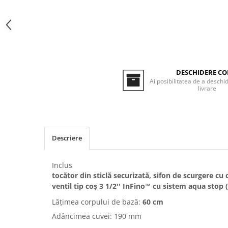
Inductie
Mixte
Plite cu hota integrata
DESCHIDERE CO
Ai posibilitatea de a deschid
livrare
Descriere
Inclus
tocător din sticlă securizată, sifon de scurgere cu
ventil tip coș 3 1/2'' InFino™ cu sistem aqua stop 
Lățimea corpului de bază:
60 cm
Adâncimea cuvei: 190 mm