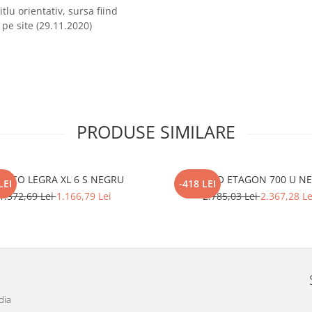
tlu orientativ, sursa fiind
pe site (29.11.2020)
PRODUSE SIMILARE
ANCO LEGRA XL 6 S NEGRU
BLANCO ETAGON 700 U N
LEI
-418 LEI
1.372,69 Lei
1.166,79 Lei
2.785,03 Lei
2.367,28 Le
dia