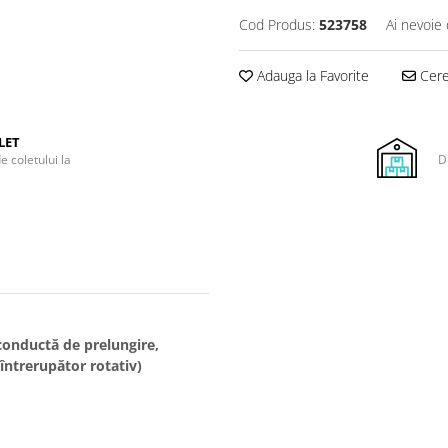
Cod Produs:
523758
Ai nevoie 
Adauga la Favorite
Cere 
LET
e coletului la
D
 conductă de prelungire,
(întrerupător rotativ)