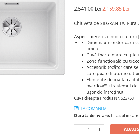
2.541,00 Lei
2.159,85 Lei
Chiuveta de SILGRANIT® Pura
Aspect mereu la modă cu func
Dimensiune exterioară c
limitat
Cuvă foarte mare cu picu
Zonă funcțională cu trece
Accesorii: tocător care s
care poate fi poziționat 
Elemente de înaltă calita
overflow™ și sistemul de 
ușor de întreținut
Cuvă dreapta Produs Nr. 523758
LA COMANDA
Durata de livrare:
In cazul in care
ADAUG