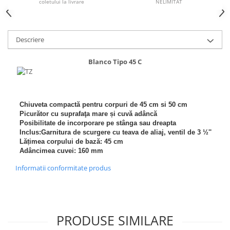
NELIMITAT
coletului la livrare
Inductie
Mixte
Plite cu hota integrata
Descriere
Blanco Tipo 45 C
Chiuveta compactă pentru corpuri de 45 cm si 50 cm
Picurător cu suprafaţa mare și cuvă adâncă
Posibilitate de incorporare pe stânga sau dreapta
Inclus:Garnitura de scurgere cu teava de aliaj, ventil de 3 ½''
Lățimea corpului de bază: 45 cm
Adâncimea cuvei: 160 mm
Informatii conformitate produs
PRODUSE SIMILARE