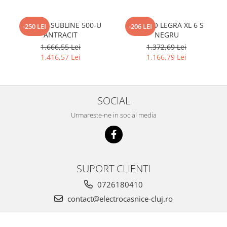
BLANCO SUBLINE 500-U
BLANCO LEGRA XL 6 S
-250 LEI
-206 LEI
ANTRACIT
NEGRU
1.666,55 Lei
1.372,69 Lei
1.416,57 Lei
1.166,79 Lei
SOCIAL
Urmareste-ne in social media
SUPORT CLIENTI
0726180410
contact@electrocasnice-cluj.ro