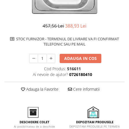
superioara
Cuptoare cu microunde
Pachete chiuvete si baterii
Masini de spalat rufe cu uscator
Hote
Masini de spalat rufe slim
Cu montare pe perete
(adancime 40-47 cm)
457,56 Lei
388,93 Lei
Hote cu montare in blat
Uscatoare de rufe
Hote cu montare pe colt
Vitrine frigorifice si minibaruri
STOC FURNIZOR - TERMENUL DE LIVRARE VA FI CONFIRMAT
Hote rustice
TELEFONIC SAU PE MAIL
Hote tip insula
Incorporate
ADAUGA IN COS
Integrate in tavan
Cod Produs:
516611
Masini de spalat vase
Ai nevoie de ajutor?
0726180410
Complet incorporabile
Partial incorporabile
Adauga la Favorite
Cere informatii
Plite
Ceramica
Domino( seturi modulare)
Electrice
DEPOZITAM PRODUSELE
DESCHIDERE COLET
Gaz
DEPOZITAM PRODUSELE PE TERMEN
Ai posibilitatea de a deschide