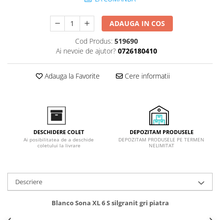
superioara
Cuptoare cu microunde
Pachete chiuvete si baterii
Masini de spalat rufe cu uscator
Hote
ADAUGA IN COS
Masini de spalat rufe slim
Cu montare pe perete
(adancime 40-47 cm)
Cod Produs:
519690
Hote cu montare in blat
Uscatoare de rufe
Ai nevoie de ajutor?
0726180410
Hote cu montare pe colt
Vitrine frigorifice si minibaruri
Hote rustice
Adauga la Favorite
Cere informatii
Hote tip insula
Incorporate
Integrate in tavan
Masini de spalat vase
DEPOZITAM PRODUSELE
DESCHIDERE COLET
Complet incorporabile
DEPOZITAM PRODUSELE PE TERMEN
Ai posibilitatea de a deschide
NELIMITAT
coletului la livrare
Partial incorporabile
Plite
Ceramica
Descriere
Domino( seturi modulare)
Electrice
Blanco Sona XL 6 S silgranit gri piatra
Gaz