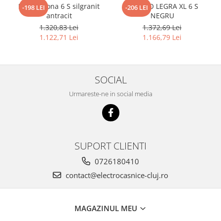
Blanco Sona 6 S silgranit
BLANCO LEGRA XL 6 S
-198 LEI
-206 LEI
antracit
NEGRU
1.320,83 Lei
1.372,69 Lei
1.122,71 Lei
1.166,79 Lei
SOCIAL
Urmareste-ne in social media
SUPORT CLIENTI
0726180410
contact@electrocasnice-cluj.ro
MAGAZINUL MEU