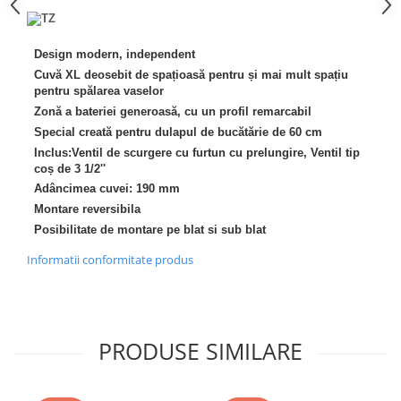
Inductie
Mixte
Design modern, independent
Plite cu hota integrata
Cuvă XL deosebit de spațioasă pentru și mai mult spațiu
pentru spălarea vaselor
Zonă a bateriei generoasă, cu un profil remarcabil
Special creată pentru dulapul de bucătărie de 60 cm
Inclus:Ventil de scurgere cu furtun cu prelungire, Ventil tip
coș de 3 1/2''
Adâncimea cuvei: 190 mm
Montare reversibila
Posibilitate de montare pe blat si sub blat
Informatii conformitate produs
PRODUSE SIMILARE