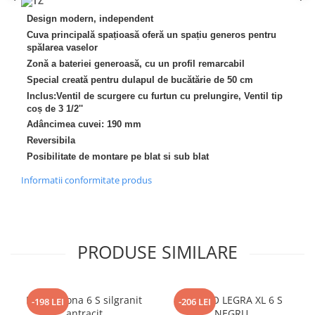
Inductie
Design modern, independent
Mixte
Cuva principală spațioasă oferă un spațiu generos pentru
Plite cu hota integrata
spălarea vaselor
Zonă a bateriei generoasă, cu un profil remarcabil
Special creată pentru dulapul de bucătărie de 50 cm
Inclus:Ventil de scurgere cu furtun cu prelungire, Ventil tip
coș de 3 1/2''
Adâncimea cuvei: 190 mm
Reversibila
Posibilitate de montare pe blat si sub blat
Informatii conformitate produs
PRODUSE SIMILARE
Blanco Sona 6 S silgranit
BLANCO LEGRA XL 6 S
-198 LEI
-206 LEI
antracit
NEGRU