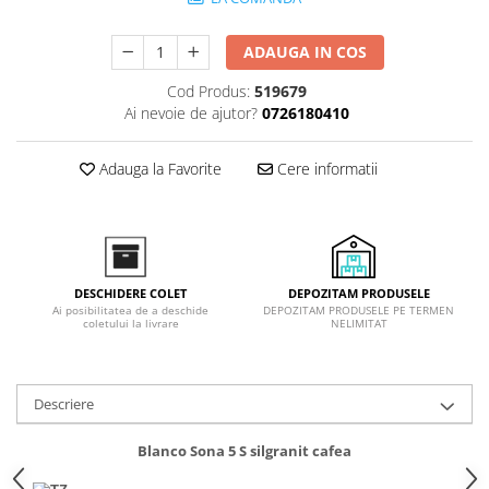
superioara
Cuptoare cu microunde
Pachete chiuvete si baterii
Masini de spalat rufe cu uscator
Hote
ADAUGA IN COS
Masini de spalat rufe slim
Cu montare pe perete
(adancime 40-47 cm)
Cod Produs:
519679
Hote cu montare in blat
Uscatoare de rufe
Ai nevoie de ajutor?
0726180410
Hote cu montare pe colt
Vitrine frigorifice si minibaruri
Hote rustice
Adauga la Favorite
Cere informatii
Hote tip insula
Incorporate
Integrate in tavan
Masini de spalat vase
DEPOZITAM PRODUSELE
DESCHIDERE COLET
Complet incorporabile
DEPOZITAM PRODUSELE PE TERMEN
Ai posibilitatea de a deschide
NELIMITAT
coletului la livrare
Partial incorporabile
Plite
Ceramica
Descriere
Domino( seturi modulare)
Electrice
Blanco Sona 5 S silgranit cafea
Gaz