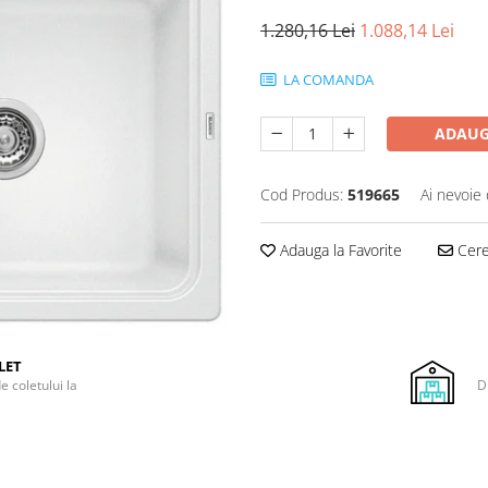
1.280,16 Lei
1.088,14 Lei
LA COMANDA
ADAUG
Cod Produs:
519665
Ai nevoie 
Adauga la Favorite
Cere 
LET
e coletului la
D