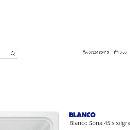
0726180410
0,00
b
Blanco Sona 45 s silgra