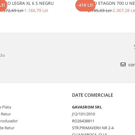
ANCO LEGRA XL 6 S NEGRU
BLANCO ETAGON 700 U N
LEI
-418 LEI
1.372,69 Lei
1.166,79 Lei
2.785,03 Lei
2.367,28 Le
dia
con
DATE COMERCIALE
 Plata
GAVASROM SRL
e Retur
J12/101/2010
Produselor
RO26438811
de Retur
STR.PRIMAVERII NR 2-4
CLUJ NAPOCA, CLUJ