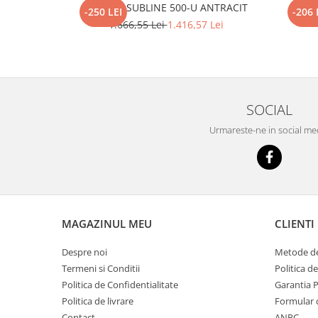
BLANCO SUBLINE 500-U ANTRACIT
BL
-250 LEI
-206 
1.666,55 Lei
1.416,57 Lei
SOCIAL
Urmareste-ne in social me
MAGAZINUL MEU
CLIENTI
Despre noi
Metode de
Termeni si Conditii
Politica d
Politica de Confidentialitate
Garantia 
Politica de livrare
Formular 
Contact
ANPC