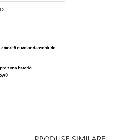
lb
datorită cuvelor deosebit de
spre zona bateriei
flow®
PRODUSE SIMILARE