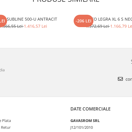
CO SUBLINE 500-U ANTRACIT
BLANCO LEGRA XL 6 S NE
LEI
-206 LEI
1.666,55 Lei
1.416,57 Lei
1.372,69 Lei
1.166,79 Le
dia
con
DATE COMERCIALE
 Plata
GAVASROM SRL
e Retur
J12/101/2010