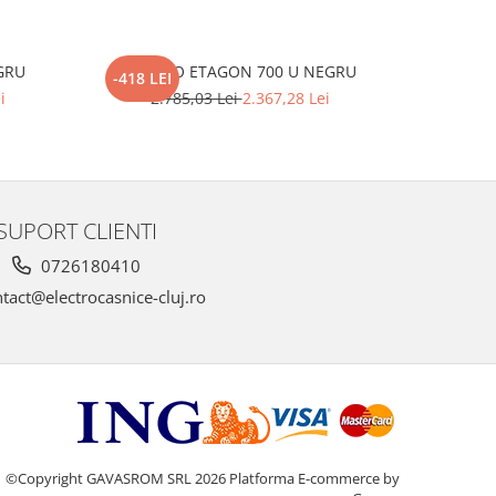
GRU
BLANCO ETAGON 700 U NEGRU
Pachet
-418 LEI
-593 LEI
b
i
2.785,03 Lei
2.367,28 Lei
2.
SUPORT CLIENTI
0726180410
tact@electrocasnice-cluj.ro
©Copyright GAVASROM SRL 2026
Platforma E-commerce by