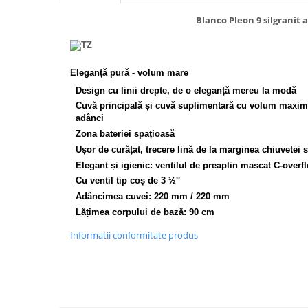
Inductie
Blanco Pleon 9 silgranit a
Mixte
Plite cu hota integrata
Eleganță pură - volum mare
Design cu linii drepte, de o eleganță mereu la modă
Cuvă principală și cuvă suplimentară cu volum maxim 
adânci
Zona bateriei spațioasă
Ușor de curățat, trecere lină de la marginea chiuvetei 
Elegant și igienic: ventilul de preaplin mascat C-over
Cu ventil tip coș de 3 ½''
Adâncimea cuvei: 220 mm / 220 mm
Lățimea corpului de bază: 90 cm
Informatii conformitate produs