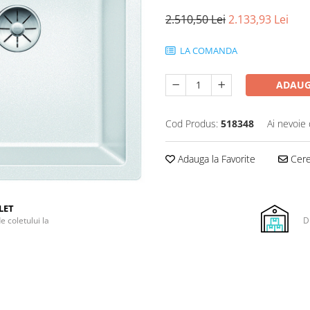
2.510,50 Lei
2.133,93 Lei
LA COMANDA
ADAUG
Cod Produs:
518348
Ai nevoie 
Adauga la Favorite
Cere 
LET
e coletului la
D