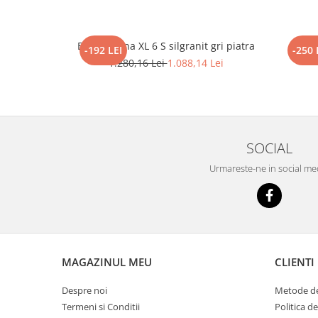
Blanco Sona XL 6 S silgranit gri piatra
BLAN
-192 LEI
-250 
1.280,16 Lei
1.088,14 Lei
SOCIAL
Urmareste-ne in social me
MAGAZINUL MEU
CLIENTI
Despre noi
Metode de
Termeni si Conditii
Politica d