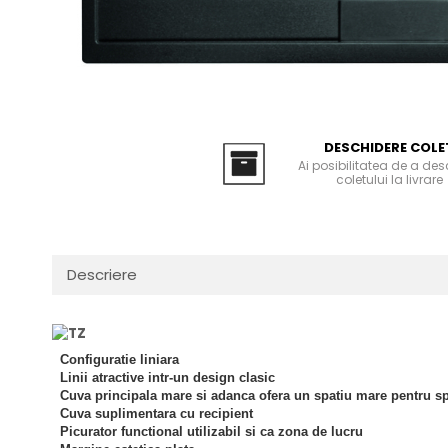
Masini de spalat rufe cu
minibaruri incorporabile
Pachete chiuvete si baterii
incarcare superioara
Cuptoare
Masini de spalat rufe cu uscator
Cuptoare
Masini de spalat rufe slim
Cuptoare cu microunde
(adancime 40-47 cm)
Hote
Uscatoare de rufe
Cu montare pe perete
Vitrine frigorifice si minibaruri
DESCHIDERE COLE
Ai posibilitatea de a de
Hote cu montare in blat
coletului la livrare
Hote cu montare pe colt
Hote rustice
Hote tip insula
Incorporate
Descriere
Integrate in tavan
Masini de spalat vase
Complet incorporabile
Configuratie liniara
Linii atractive intr-un design clasic
Partial incorporabile
Cuva principala mare si adanca ofera un spatiu mare pentru s
Plite
Cuva suplimentara cu recipient
Picurator functional utilizabil si ca zona de lucru
Ceramica