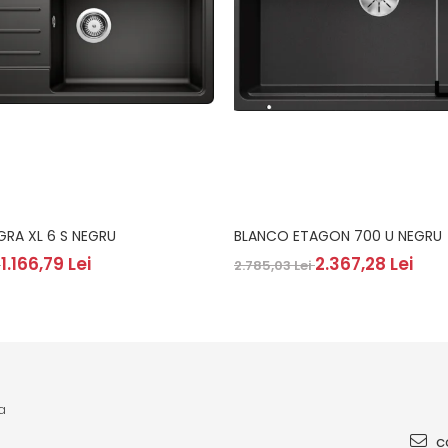
GRA XL 6 S NEGRU
BLANCO ETAGON 700 U NEGRU
1.166,79 Lei
2.367,28 Lei
i
2.785,03 Lei
a
co