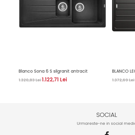
Blanco Sona 6 S silgranit antracit
BLANCO LE
1.122,71 Lei
1.320,83 Lei
1.372,69 Le
SOCIAL
Urmareste-ne in social medi