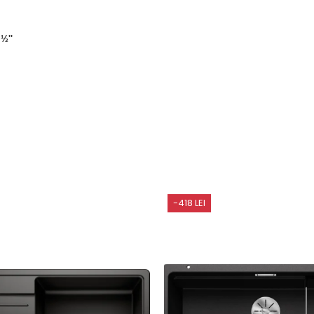
½''
-418 LEI