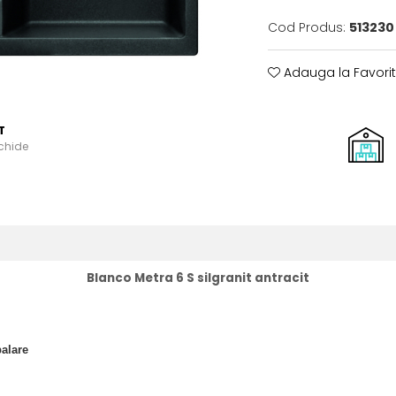
Cod Produs:
513230
Adauga la Favori
T
schide
Blanco Metra 6 S silgranit antracit
palare