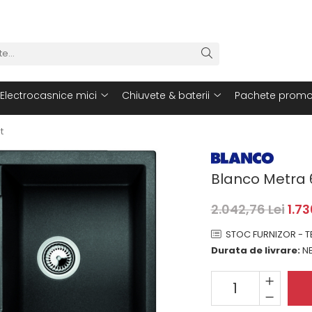
Electrocasnice mici
Chiuvete & baterii
Pachete promo
t
Blanco Metra 6
2.042,76 Lei
1.73
STOC FURNIZOR - TE
Durata de livrare:
NE