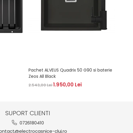
Pachet ALVEUS Quadrix 50 G90 si baterie
BLANC
Zeos All Black
2.419,
1.950,00 Lei
2.543,00 Lei
SUPORT CLIENTI
0726180410
ntact@electrocasnice-cluj.ro