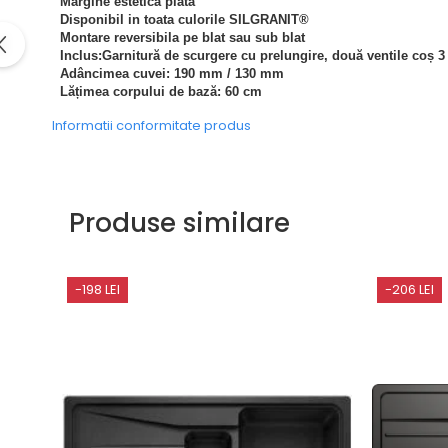
Margine estetica plata
Domino( seturi modulare)
Disponibil in toata culorile SILGRANIT®
Montare reversibila pe blat sau sub blat
Electrice
Inclus:Garnitură de scurgere cu prelungire, două ventile coș 3 
Gaz
Adâncimea cuvei: 190 mm / 130 mm
Lățimea corpului de bază: 60 cm
Inductie
Mixte
Informatii conformitate produs
Plite cu hota integrata
Produse similare
-198 LEI
-206 LEI