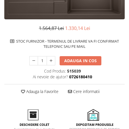
superioara
Cuptoare cu microunde
Pachete chiuvete si baterii
Masini de spalat rufe cu uscator
Hote
Masini de spalat rufe slim
Cu montare pe perete
(adancime 40-47 cm)
Hote cu montare in blat
1.564,87 Lei
1.330,14 Lei
Uscatoare de rufe
Hote cu montare pe colt
Vitrine frigorifice si minibaruri
Hote rustice
STOC FURNIZOR - TERMENUL DE LIVRARE VA FI CONFIRMAT
TELEFONIC SAU PE MAIL
Hote tip insula
Incorporate
ADAUGA IN COS
Integrate in tavan
Masini de spalat vase
Cod Produs:
515039
Ai nevoie de ajutor?
0726180410
Complet incorporabile
Partial incorporabile
Adauga la Favorite
Cere informatii
Plite
Ceramica
Domino( seturi modulare)
Electrice
DEPOZITAM PRODUSELE
DESCHIDERE COLET
Gaz
DEPOZITAM PRODUSELE PE TERMEN