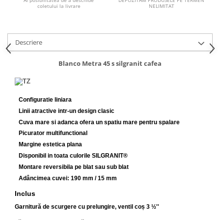
Ai posibilitatea de a deschide
NELIMITAT
coletului la livrare
Inductie
Mixte
Plite cu hota integrata
Descriere
Blanco Metra 45 s silgranit cafea
Configuratie liniara
Linii atractive intr-un design clasic
Cuva mare si adanca ofera un spatiu mare pentru spalare
Picurator multifunctional
Margine estetica plana
Disponibil in toata culorile SILGRANIT®
Montare reversibila pe blat sau sub blat
Adâncimea cuvei: 190 mm / 15 mm
Inclus
Garnitură de scurgere cu prelungire, ventil coș 3 ½''