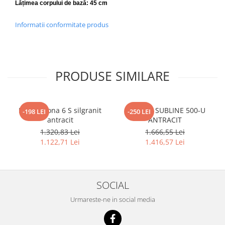
Lățimea corpului de bază:
45 cm
Informatii conformitate produs
PRODUSE SIMILARE
Blanco Sona 6 S silgranit
BLANCO SUBLINE 500-U
-198 LEI
-250 LEI
antracit
ANTRACIT
1.320,83 Lei
1.666,55 Lei
1.122,71 Lei
1.416,57 Lei
SOCIAL
Urmareste-ne in social media