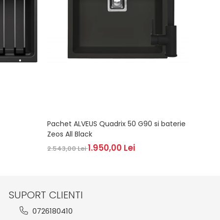
Pachet ALVEUS Quadrix 50 G90 si baterie
BLANC
Zeos All Black
2.419,
1.950,00 Lei
2.543,00 Lei
SUPORT CLIENTI
0726180410