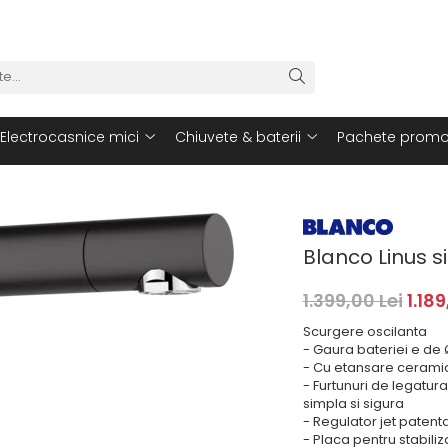
Electrocasnice mici
Chiuvete & baterii
Pachete promo
Blanco Linus s
1.399,00 Lei
1.189
Scurgere oscilanta
- Gaura bateriei e de
- Cu etansare cerami
- Furtunuri de legatura
simpla si sigura
- Regulator jet patent
- Placa pentru stabili