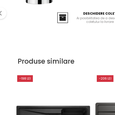
Domino( seturi modulare)
Electrice
DESCHIDERE COLE
Gaz
Ai posibilitatea de a de
coletului la livrare
Inductie
Mixte
Plite cu hota integrata
Produse similare
-198 LEI
-206 LEI