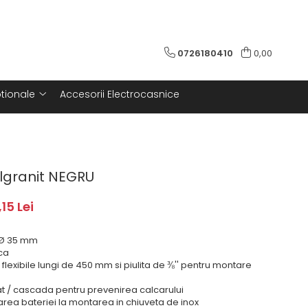
0726180410
0,00
tionale
Accesorii Electrocasnice
ilgranit NEGRU
,15 Lei
 Ø 35 mm
ca
 flexibile lungi de 450 mm si piulita de ⅜'' pentru montare
at / cascada pentru prevenirea calcarului
zarea bateriei la montarea in chiuveta de inox