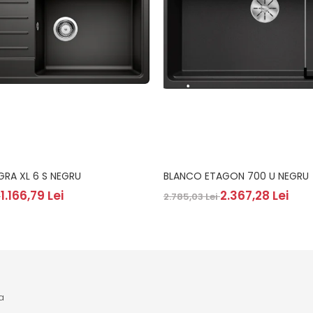
GRA XL 6 S NEGRU
BLANCO ETAGON 700 U NEGRU
1.166,79 Lei
2.367,28 Lei
i
2.785,03 Lei
a