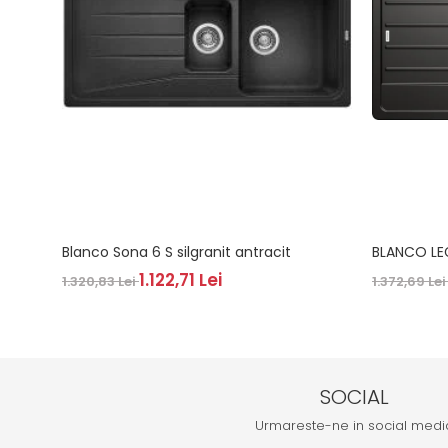
Blanco Sona 6 S silgranit antracit
BLANCO LE
1.122,71 Lei
1.320,83 Lei
1.372,69 Le
SOCIAL
Urmareste-ne in social medi