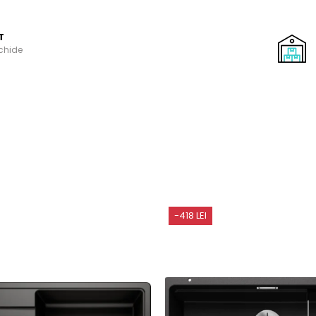
T
schide
-418 LEI